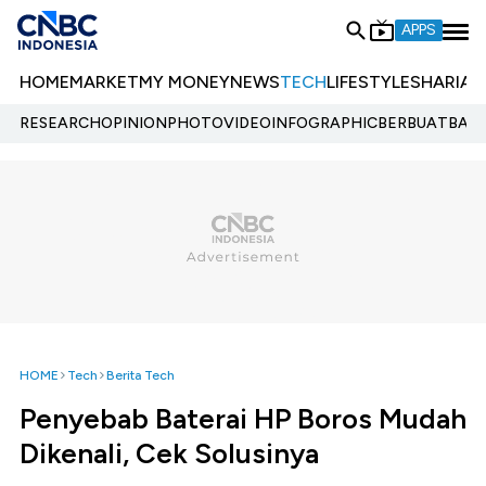
APPS
HOME
MARKET
MY MONEY
NEWS
TECH
LIFESTYLE
SHARIA
E
RESEARCH
OPINION
PHOTO
VIDEO
INFOGRAPHIC
BERBUATBAIK.
HOME
Tech
Berita Tech
Penyebab Baterai HP Boros Mudah
Dikenali, Cek Solusinya