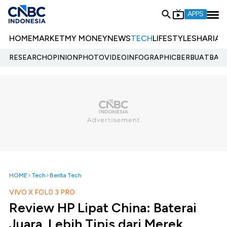
APPS
HOME
MARKET
MY MONEY
NEWS
TECH
LIFESTYLE
SHARIA
E
RESEARCH
OPINION
PHOTO
VIDEO
INFOGRAPHIC
BERBUATBAIK.
HOME
Tech
Berita Tech
VIVO X FOLD 3 PRO
Review HP Lipat China: Baterai
Juara, Lebih Tipis dari Merek