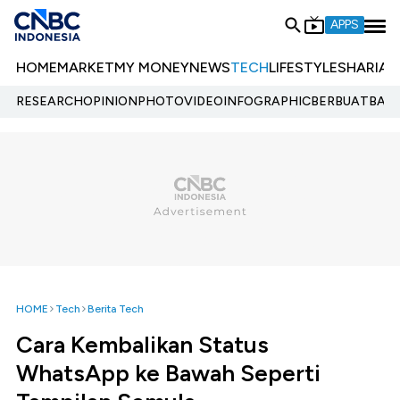
APPS
HOME
MARKET
MY MONEY
NEWS
TECH
LIFESTYLE
SHARIA
E
RESEARCH
OPINION
PHOTO
VIDEO
INFOGRAPHIC
BERBUATBAIK.
HOME
Tech
Berita Tech
Cara Kembalikan Status
WhatsApp ke Bawah Seperti