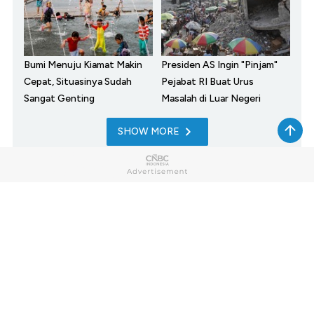
Bumi Menuju Kiamat Makin
Presiden AS Ingin "Pinjam"
Cepat, Situasinya Sudah
Pejabat RI Buat Urus
Sangat Genting
Masalah di Luar Negeri
SHOW MORE
Home
Market
My Money
News
Tech
Lifestyle
Sharia
Entrepreneur