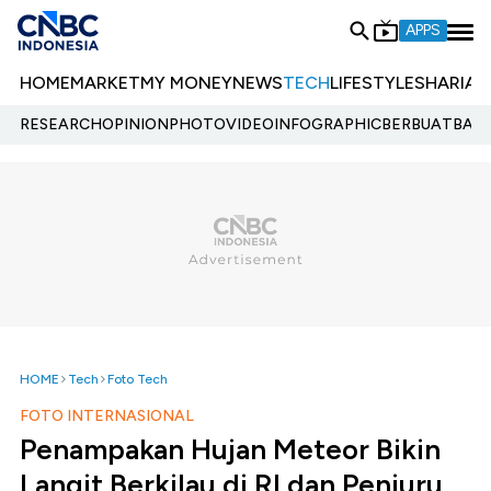
APPS
HOME
MARKET
MY MONEY
NEWS
TECH
LIFESTYLE
SHARIA
E
RESEARCH
OPINION
PHOTO
VIDEO
INFOGRAPHIC
BERBUATBAIK.
HOME
Tech
Foto Tech
FOTO INTERNASIONAL
Penampakan Hujan Meteor Bikin
Langit Berkilau di RI dan Penjuru