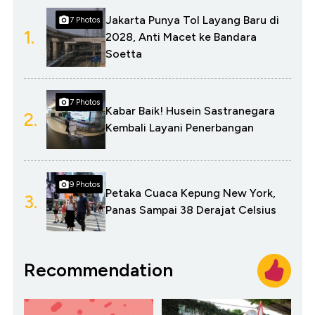
Jakarta Punya Tol Layang Baru di
7 Photos
1.
2028, Anti Macet ke Bandara
Soetta
7 Photos
Kabar Baik! Husein Sastranegara
2.
Kembali Layani Penerbangan
9 Photos
Petaka Cuaca Kepung New York,
3.
Panas Sampai 38 Derajat Celsius
Recommendation