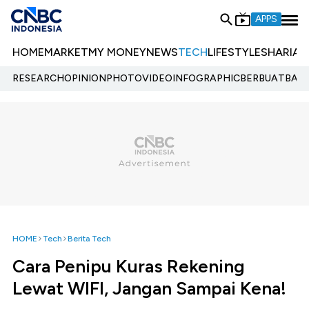
APPS
HOME
MARKET
MY MONEY
NEWS
TECH
LIFESTYLE
SHARIA
E
RESEARCH
OPINION
PHOTO
VIDEO
INFOGRAPHIC
BERBUATBAIK.
HOME
Tech
Berita Tech
Cara Penipu Kuras Rekening
Lewat WIFI, Jangan Sampai Kena!