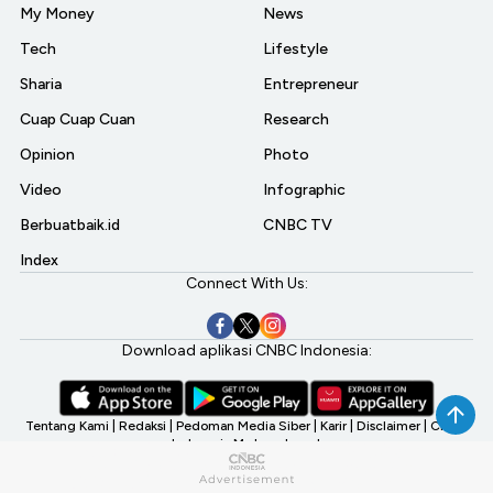
My Money
News
Tech
Lifestyle
Sharia
Entrepreneur
Cuap Cuap Cuan
Research
Opinion
Photo
Video
Infographic
Berbuatbaik.id
CNBC TV
Index
Connect With Us:
Download aplikasi CNBC Indonesia:
Tentang Kami
|
Redaksi
|
Pedoman Media Siber
|
Karir
|
Disclaimer
|
CNBC
Indonesia My Investment
©2026 CNBC Indonesia, A Transmedia Company