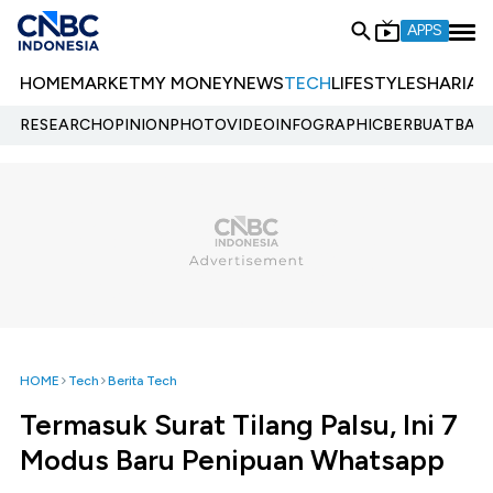
APPS
HOME
MARKET
MY MONEY
NEWS
TECH
LIFESTYLE
SHARIA
E
RESEARCH
OPINION
PHOTO
VIDEO
INFOGRAPHIC
BERBUATBAIK.
HOME
Tech
Berita Tech
Termasuk Surat Tilang Palsu, Ini 7
Modus Baru Penipuan Whatsapp