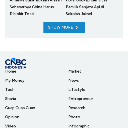
Amerika Buka-Bukaan Alasan
Polisi Ungkap Identitas
Sebenarnya China Harus
Pemilik Senjata Api di
Diblokir Total
Sekolah Jaksel
SHOW MORE
Home
Market
My Money
News
Tech
Lifestyle
Sharia
Entrepreneur
Cuap Cuap Cuan
Research
Opinion
Photo
Video
Infographic