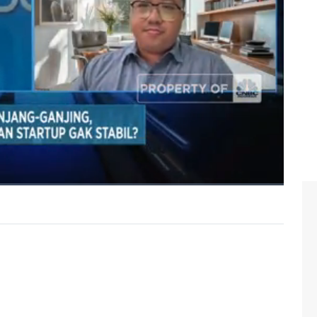
 tingkat suku bunga dan pelemahan nilai tukar.
enture capital untuk segera menempatkan pendanaan
iayaan ke startup. Hanya saja saat ini, modal ventura
g berpotensi memberikan potensi profitable dalam Waktu
rtup? Selengkapnya simak dialog Anneke Wijaya dengan
an Startup Indonesia (Amvesindo), Rama Mamuaya dalam
)