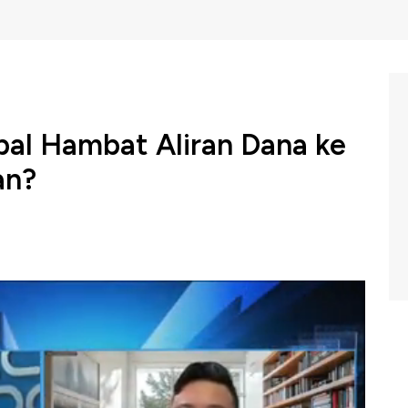
bal Hambat Aliran Dana ke
an?
Keuangan (OJK) mengungkapkan tren penurunan
erjadi sejak awal tahun 2024. Pada Maret 2024 tercatat
79 triliun, atau turun 10,18% (yoy).
 dan Startup Indonesia (Amvesindo), Rama Mamuaya
aan startup yang cukup signifikan pada 2024, dimana