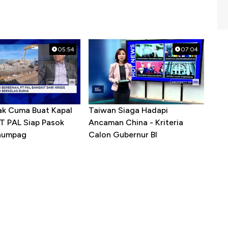
05:54
07:04
ak Cuma Buat Kapal
Taiwan Siaga Hadapi
PT PAL Siap Pasok
Ancaman China - Kriteria
enumpag
Calon Gubernur BI