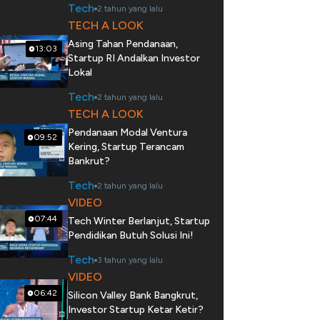
Tech
2 tahun yang lalu
TECH A LOOK
Asing Tahan Pendanaan,
13:03
Startup RI Andalkan Investor
Lokal
Tech
2 tahun yang lalu
TECH A LOOK
Pendanaan Modal Ventura
09:52
Kering, Startup Terancam
Bankrut?
Tech
2 tahun yang lalu
VIDEO
07:44
Tech Winter Berlanjut, Startup
Pendidikan Butuh Solusi Ini!
Tech
3 tahun yang lalu
VIDEO
06:42
Silicon Valley Bank Bangkrut,
Investor Startup Ketar Ketir?