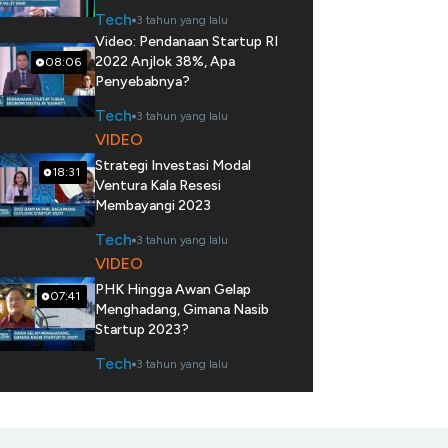
Tech
3 tahun yang lalu
Video: Pendanaan Startup RI
2022 Anjlok 38%, Apa
08:06
Penyebabnya?
Tech
3 tahun yang lalu
VIDEO
Strategi Investasi Modal
18:31
Ventura Kala Resesi
Membayangi 2023
Tech
3 tahun yang lalu
VIDEO
PHK Hingga Awan Gelap
07:41
Menghadang, Gimana Nasib
Startup 2023?
Tech
3 tahun yang lalu