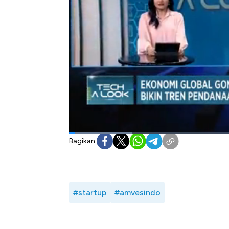
kondisi ini tidak lepas dari kondisi tingginya
Namun demikian, adanya tekanan dari v
diharapkan bisa mendorong penyaluran pemb
lebih focus untuk investasi ke startup yan
yang lebih cepat.
Seperti apa tren pelemahan pendanaan sta
Wakil Ketua IV Asosiasi Modal Ventura d
Profit, CNBC Indonesia (Rabu, 12/06/2024
Bagikan:
#startup
#amvesindo