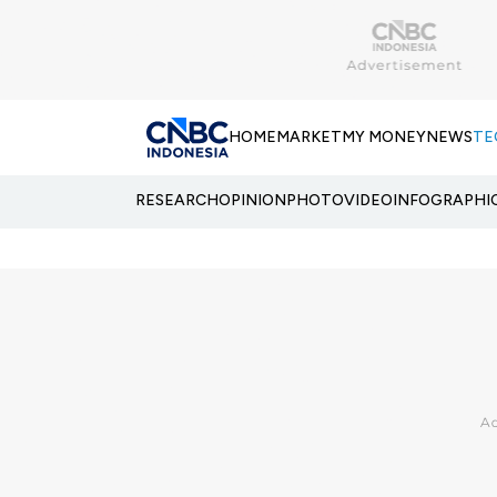
HOME
MARKET
MY MONEY
NEWS
TE
RESEARCH
OPINION
PHOTO
VIDEO
INFOGRAPHI