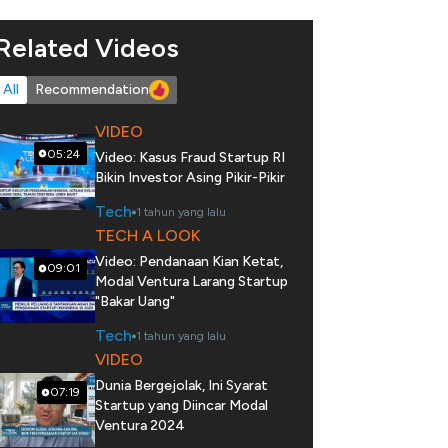
Related Videos
All
Recommendation
VIDEO
05:24
Video: Kasus Fraud Startup RI
Bikin Investor Asing Pikir-Pikir
Tech
1 tahun yang lalu
TECH A LOOK
Video: Pendanaan Kian Ketat,
09:01
Modal Ventura Larang Startup
"Bakar Uang"
Tech
1 tahun yang lalu
VIDEO
Dunia Bergejolak, Ini Syarat
07:19
Startup yang Diincar Modal
Ventura 2024