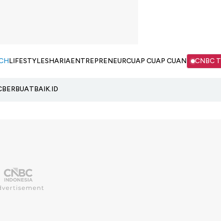
CH
LIFESTYLE
SHARIA
ENTREPRENEUR
CUAP CUAP CUAN
CNBC 
C
BERBUATBAIK.ID