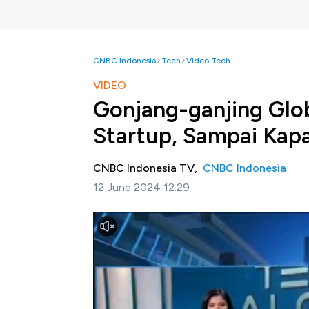
CNBC Indonesia
Tech
Video Tech
VIDEO
Gonjang-ganjing Glo
Startup, Sampai Kap
CNBC Indonesia TV,
CNBC Indonesia
12 June 2024 12:29
Jakarta, CNBC Indonesia-
Otoritas Jasa 
pembiayaan modal ventura yang konsisten t
nilai pembiayaan modal ventura sebesar Rp16,
Wakil Ketua IV Asosiasi Modal Ventura
mengkonfirmasi adanya penurunan pembiay