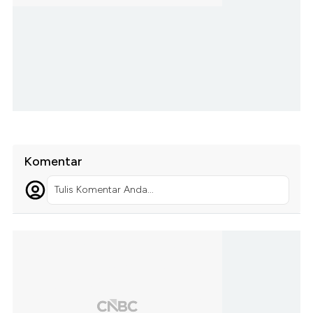
Komentar
Tulis Komentar Anda...