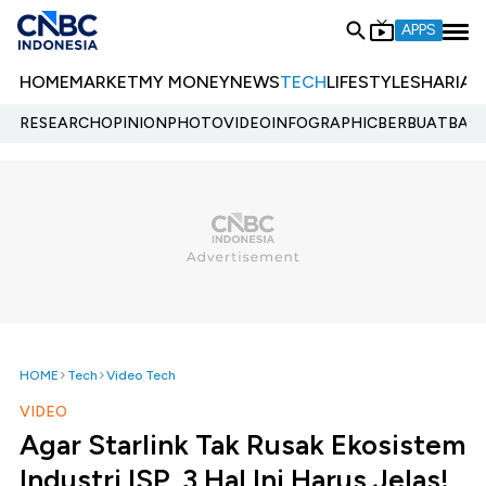
APPS
HOME
MARKET
MY MONEY
NEWS
TECH
LIFESTYLE
SHARIA
E
RESEARCH
OPINION
PHOTO
VIDEO
INFOGRAPHIC
BERBUATBAIK.
HOME
Tech
Video Tech
VIDEO
Agar Starlink Tak Rusak Ekosistem
Industri ISP, 3 Hal Ini Harus Jelas!