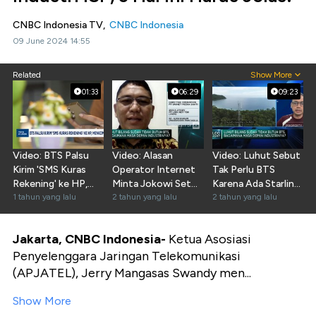
CNBC Indonesia TV,
CNBC Indonesia
09 June 2024 14:55
Related
Show More
01:33
06:29
09:23
Video: BTS Palsu
Video: Alasan
Video: Luhut Sebut
Kirim 'SMS Kuras
Operator Internet
Tak Perlu BTS
Rekening' ke HP,
Minta Jokowi Setop
Karena Ada Starlink,
Komdigi Buka Suara
1 tahun yang lalu
Sementara Starlink
2 tahun yang lalu
Operator Kecewa!
2 tahun yang lalu
Jakarta, CNBC Indonesia-
Ketua Asosiasi
Penyelenggara Jaringan Telekomunikasi
(APJATEL), Jerry Mangasas Swandy men...
Show More