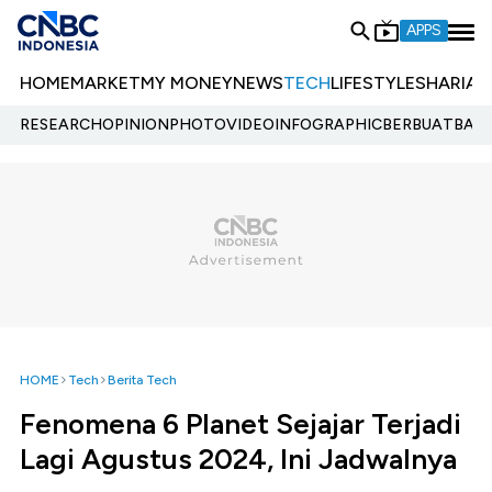
APPS
HOME
MARKET
MY MONEY
NEWS
TECH
LIFESTYLE
SHARIA
E
RESEARCH
OPINION
PHOTO
VIDEO
INFOGRAPHIC
BERBUATBAIK.
HOME
Tech
Berita Tech
Fenomena 6 Planet Sejajar Terjadi
Lagi Agustus 2024, Ini Jadwalnya