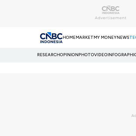
HOME
MARKET
MY MONEY
NEWS
TE
RESEARCH
OPINION
PHOTO
VIDEO
INFOGRAPHI