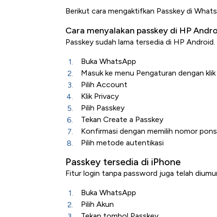
Berikut cara mengaktifkan Passkey di What
Cara menyalakan passkey di HP Andro
Passkey sudah lama tersedia di HP Android.
Buka WhatsApp
Masuk ke menu Pengaturan dengan klik tig
Pilih Account
Klik Privacy
Begini Cara Korsel atasi Pan
Pilih Passkey
Tekan Create a Passkey
di Jaman Dulu
Konfirmasi dengan memilih nomor pons
Pilih metode autentikasi
Passkey tersedia di iPhone
Fitur login tanpa password juga telah diumu
Buka WhatsApp
Pilih Akun
Tekan tombol Passkey