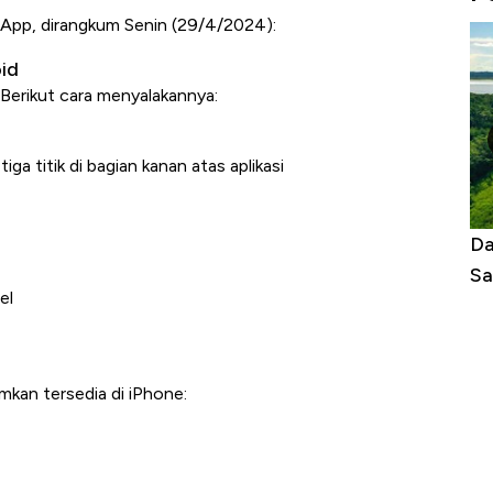
sApp, dirangkum Senin (29/4/2024):
id
 Berikut cara menyalakannya:
a titik di bagian kanan atas aplikasi
as Tanpa AC
Daftar Sungai Terpanjang di Dunia,
Ne
Sampai Ribuan Kilometer
Me
el
mkan tersedia di iPhone: