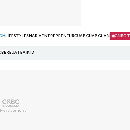
CH
LIFESTYLE
SHARIA
ENTREPRENEUR
CUAP CUAP CUAN
CNBC 
C
BERBUATBAIK.ID