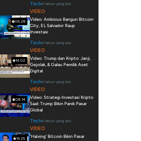
Tech
1 tahun yang lalu
VIDEO
Video: Ambisius Bangun Bitcoin
05:28
City, EL Salvador Raup
Investasi
Tech
1 tahun yang lalu
VIDEO
Video: Trump dan Kripto: Janji,
14:02
Gejolak, & Galau Pemilik Aset
Digital
Tech
1 tahun yang lalu
VIDEO
Video: Strategi Investasi Kripto
08:14
Saat Trump Bikin Panik Pasar
Global
Tech
1 tahun yang lalu
VIDEO
'Halving' Bitcoin Bikin Pasar
14:25