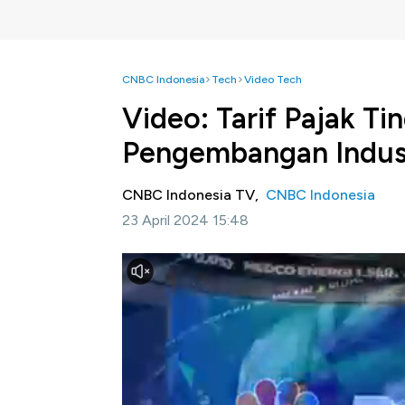
CNBC Indonesia
Tech
Video Tech
Video: Tarif Pajak Ti
Pengembangan Indust
CNBC Indonesia TV,
CNBC Indonesia
23 April 2024 15:48
Jakarta, CNBC Indonesia-
Pasar kripto te
Bitcoin network yang mendorong kenaikan ha
Dalam berinvestasi kripto di momen ha
pentingnya investor untuk memperhatikan 
cap dalam berinvestasi aset kripto saat in
'timing' untuk masuk berinvestasi.