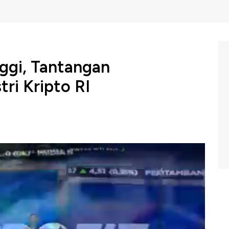
nggi, Tantangan
ri Kripto RI
ngah diserbu investor seiring dengan momen halving
rga aset kripto.
lving, CEO Tokocrypto, Yudhono Rawis menyebutkan
fundamental aset terkait supply, demand maupun market
i. Selain itu juga diperlukan strategi dalam menentukan