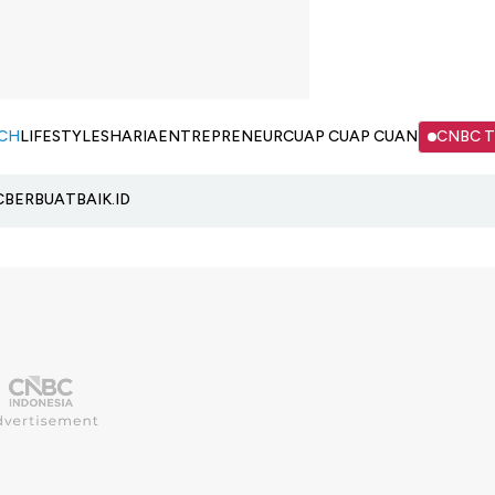
CH
LIFESTYLE
SHARIA
ENTREPRENEUR
CUAP CUAP CUAN
CNBC 
C
BERBUATBAIK.ID