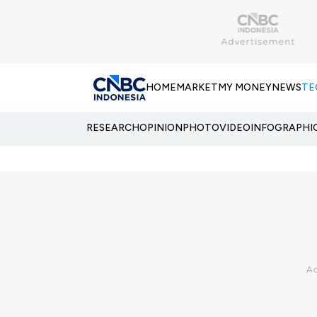
HOME
MARKET
MY MONEY
NEWS
TE
RESEARCH
OPINION
PHOTO
VIDEO
INFOGRAPHI