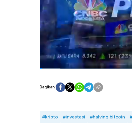
Di sisi lain Direktur Eksekutif Asosiasi Ped
mengungkapkan prospek perkembangan indus
regulasi dari regulator dengan potensi pas
aset kripto dalam negeri.
Namun demikian tingginya tarif pajak juga d
saat ini. Lalu seperti apa prospek dan 
Selengkapnya simak dialog Anneke Wijaya
Eksekutif Asosiasi Pedagang Aset Kripto 
CNBC Indonesia (Selasa, 23/04/2024)
Bagikan:
#kripto
#investasi
#halving bitcoin
#