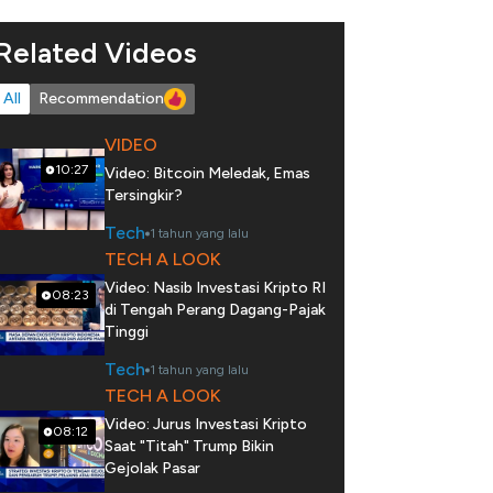
Related Videos
All
Recommendation
VIDEO
10:27
Video: Bitcoin Meledak, Emas
Tersingkir?
Tech
1 tahun yang lalu
TECH A LOOK
Video: Nasib Investasi Kripto RI
08:23
di Tengah Perang Dagang-Pajak
Tinggi
Tech
1 tahun yang lalu
TECH A LOOK
Video: Jurus Investasi Kripto
08:12
Saat "Titah" Trump Bikin
Gejolak Pasar