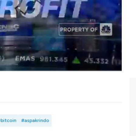
agang Aset Kripto Indonesia (Aspakrindo), Asih Karnengsih
tri kripto di tahun Halving Bitcoin. Dimana penguatan
ar yang besar akan mendorong inovasi produk dan layanan
isebut Aspakrindo menjadi tantangan bagi industri kripto
tantangan industri kripto di tahun halving bitcoin?
 dengan CEO Tokocrypto, Yudhono Rawis dan Direktur
Indonesia (Aspakrindo), Asih Karnengsih dalam Profit,
bitcoin
#aspakrindo