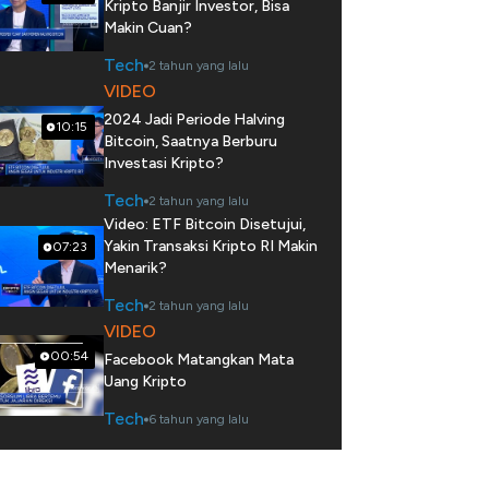
Kripto Banjir Investor, Bisa
Makin Cuan?
Tech
2 tahun yang lalu
VIDEO
2024 Jadi Periode Halving
10:15
Bitcoin, Saatnya Berburu
Investasi Kripto?
Tech
2 tahun yang lalu
Video: ETF Bitcoin Disetujui,
Yakin Transaksi Kripto RI Makin
07:23
Menarik?
Tech
2 tahun yang lalu
VIDEO
00:54
Facebook Matangkan Mata
Uang Kripto
Tech
6 tahun yang lalu