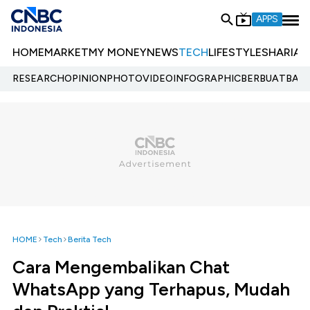
APPS
HOME
MARKET
MY MONEY
NEWS
TECH
LIFESTYLE
SHARIA
E
RESEARCH
OPINION
PHOTO
VIDEO
INFOGRAPHIC
BERBUATBAIK.
HOME
Tech
Berita Tech
Cara Mengembalikan Chat
WhatsApp yang Terhapus, Mudah