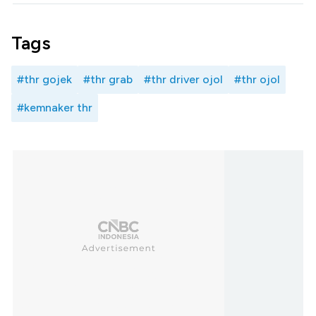
Tags
#thr gojek
#thr grab
#thr driver ojol
#thr ojol
#kemnaker thr