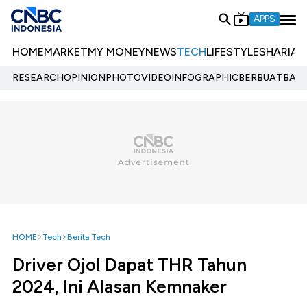
APPS
HOME
MARKET
MY MONEY
NEWS
TECH
LIFESTYLE
SHARIA
E
RESEARCH
OPINION
PHOTO
VIDEO
INFOGRAPHIC
BERBUATBAIK.
HOME
Tech
Berita Tech
Driver Ojol Dapat THR Tahun
2024, Ini Alasan Kemnaker