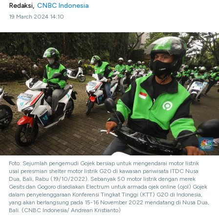
Redaksi,
CNBC Indonesia
19 March 2024 14:10
Foto: Sejumlah pengemudi Gojek bersiap untuk mengendarai motor listrik
usai peresmian shelter motor listrik G20 di kawasan pariwisata ITDC Nusa
Dua, Bali, Rabu (19/10/2022). Sebanyak 50 motor listrik dengan merek
Gesits dan Gogoro disediakan Electrum untuk armada ojek online (ojol) Gojek
dalam penyelenggaraan Konferensi Tingkat Tinggi (KTT) G20 di Indonesia,
yang akan berlangsung pada 15-16 November 2022 mendatang di Nusa Dua,
Bali. (CNBC Indonesia/ Andrean Kristianto)