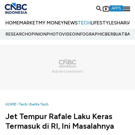
APPS
HOME
MARKET
MY MONEY
NEWS
TECH
LIFESTYLE
SHARIA
E
RESEARCH
OPINION
PHOTO
VIDEO
INFOGRAPHIC
BERBUATBAIK.
HOME
Tech
Berita Tech
Jet Tempur Rafale Laku Keras
Termasuk di RI, Ini Masalahnya