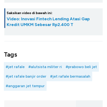
Saksikan video di bawah ini:
Video: Inovasi Fintech Lending Atasi Gap
Kredit UMKM Sebesar Rp2.400 T
Tags
#jet rafale
#alutsista militer ri
#prabowo beli jet
#jet rafale banjir order
#jet rafale bermasalah
#anggaran jet tempur