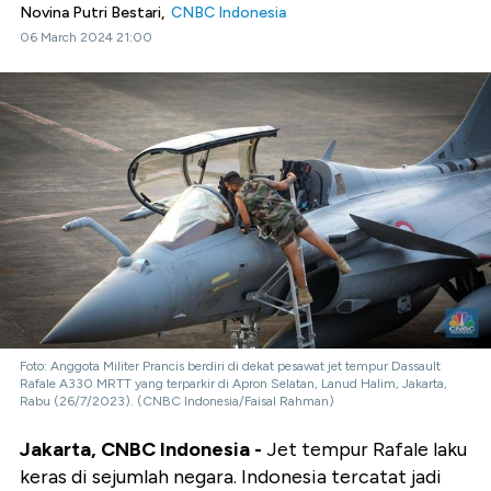
Novina Putri Bestari,
CNBC Indonesia
06 March 2024 21:00
Foto: Anggota Militer Prancis berdiri di dekat pesawat jet tempur Dassault
Rafale A330 MRTT yang terparkir di Apron Selatan, Lanud Halim, Jakarta,
Rabu (26/7/2023). (CNBC Indonesia/Faisal Rahman)
Jakarta, CNBC Indonesia -
Jet tempur Rafale laku
keras di sejumlah negara. Indonesia tercatat jadi