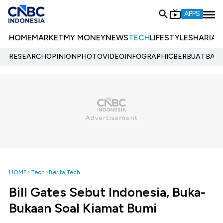
APPS
HOME
MARKET
MY MONEY
NEWS
TECH
LIFESTYLE
SHARIA
E
RESEARCH
OPINION
PHOTO
VIDEO
INFOGRAPHIC
BERBUATBAIK.
HOME
Tech
Berita Tech
Bill Gates Sebut Indonesia, Buka-
Bukaan Soal Kiamat Bumi