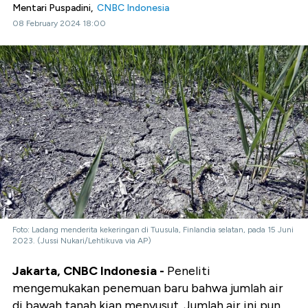
Mentari Puspadini,
CNBC Indonesia
08 February 2024 18:00
Foto: Ladang menderita kekeringan di Tuusula, Finlandia selatan, pada 15 Juni
2023. (Jussi Nukari/Lehtikuva via AP)
Jakarta, CNBC Indonesia -
Peneliti
mengemukakan penemuan baru bahwa jumlah air
di bawah tanah kian menyusut. Jumlah air ini pun