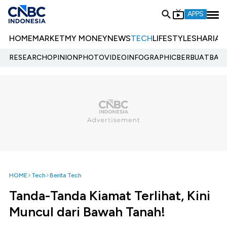
APPS
HOME
MARKET
MY MONEY
NEWS
TECH
LIFESTYLE
SHARIA
E
RESEARCH
OPINION
PHOTO
VIDEO
INFOGRAPHIC
BERBUATBAIK.
HOME
Tech
Berita Tech
Tanda-Tanda Kiamat Terlihat, Kini
Muncul dari Bawah Tanah!