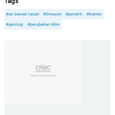
Tags
#air bawah tanah
#ilmuwan
#peneliti
#kiamat
#geologi
#perubahan iklim