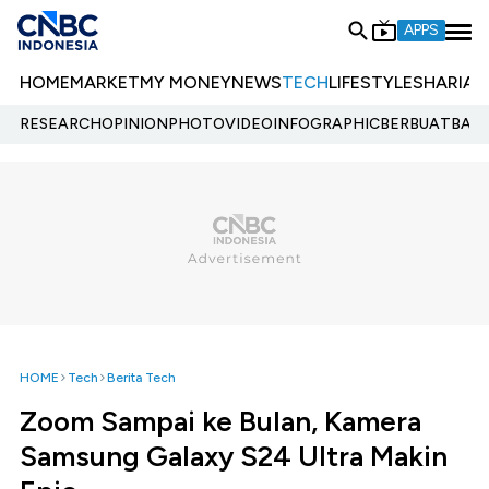
APPS
HOME
MARKET
MY MONEY
NEWS
TECH
LIFESTYLE
SHARIA
E
RESEARCH
OPINION
PHOTO
VIDEO
INFOGRAPHIC
BERBUATBAIK.
HOME
Tech
Berita Tech
Zoom Sampai ke Bulan, Kamera
Samsung Galaxy S24 Ultra Makin