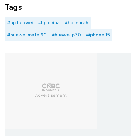
Tags
#hp huawei
#hp china
#hp murah
#huawei mate 60
#huawei p70
#iphone 15