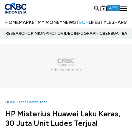
APPS
HOME
MARKET
MY MONEY
NEWS
TECH
LIFESTYLE
SHARIA
E
RESEARCH
OPINION
PHOTO
VIDEO
INFOGRAPHIC
BERBUATBAIK.
HOME
Tech
Berita Tech
HP Misterius Huawei Laku Keras,
30 Juta Unit Ludes Terjual