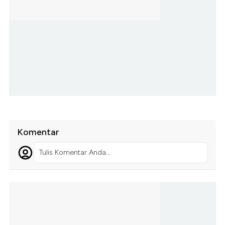
Komentar
Tulis Komentar Anda...