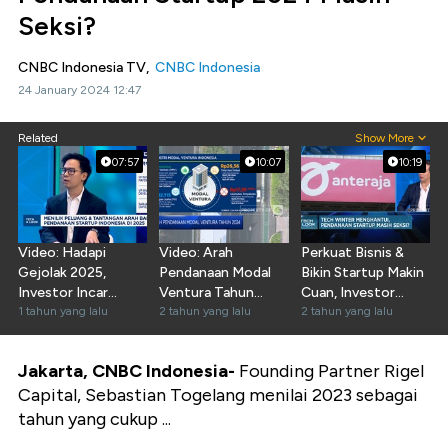
Seksi?
CNBC Indonesia TV,
CNBC Indonesia
24 January 2024 12:47
Related
Show More
07:57
10:07
10:19
Video: Hadapi
Video: Arah
Perkuat Bisnis &
Gejolak 2025,
Pendanaan Modal
Bikin Startup Makin
Investor Incar
Ventura Tahun
Cuan, Investor
Startup Lokal di 4
1 tahun yang lalu
2024
2 tahun yang lalu
Punya Cara Apa?
2 tahun yang lalu
Sektor
Jakarta, CNBC Indonesia-
Founding Partner Rigel
Capital, Sebastian Togelang menilai 2023 sebagai
tahun yang cukup ...