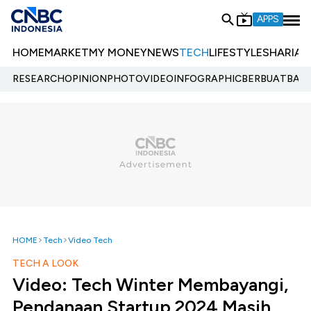
APPS
HOME
MARKET
MY MONEY
NEWS
TECH
LIFESTYLE
SHARIA
E
RESEARCH
OPINION
PHOTO
VIDEO
INFOGRAPHIC
BERBUATBAIK.
HOME
Tech
Video Tech
TECH A LOOK
Video: Tech Winter Membayangi,
Pendanaan Startup 2024 Masih