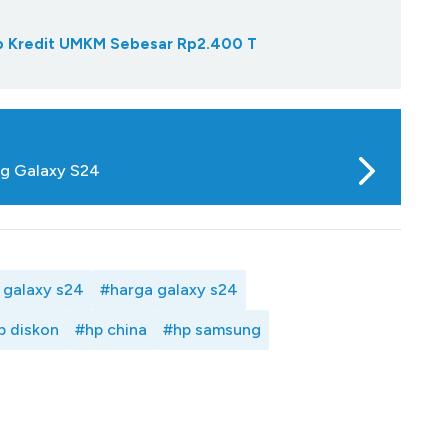
Gap Kredit UMKM Sebesar Rp2.400 T
ng Galaxy S24
 galaxy s24
#harga galaxy s24
p diskon
#hp china
#hp samsung