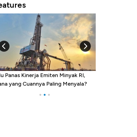
eatures
inerja Emiten Minyak RI,
10 Provinsi dengan Tingk
Cuannya Paling Menyala?
Pengangguran Tertinggi,