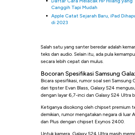
Daftar Cara Melacak HP Hilang yang
Canggih Tapi Mudah
Apple Catat Sejarah Baru, iPad Dihap
di 2023
Salah satu yang santer beredar adalah kem
teks dan audio. Selain itu, ada pula kemam
secara lebih cepat dan mulus.
Bocoran Spesifikasi Samsung Gala
Bicara spesifikasi, rumor soal seri Samsung
dari tipster Evan Blass, Galaxy S24 mengusu
dengan layar 6,7-inci dan Galaxy S24 Ultra 
Ketiganya disokong oleh chipset premium t
demikian, rumor mengatakan negara di luar A
dan Plus dengan chipset Exynos 2400.
Untuk kamera, Galaxy S24 Ultra masih memp