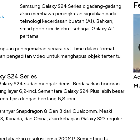
F
Samsung Galaxy S24 Series digadang-gadang
akan membawa peningkatan signifikan pada
us
teknologi kecerdasan buatan (AI). Bahkan,
smartphone ini disebut sebagai 'Galaxy AI'
pertama.
ampuan penerjemahan secara real-time dalam format
puan pengeditan video untuk menghapus objek tertentu
xy S24 Series
Kongo Tutup Keran Ekspor, Harga
Adu Panas K
 Galaxy S24 sudah mengalir deras. Berdasarkan bocoran
Tembaga Terbang ke Zona Berbahaya
Mana yang 
ng layar 6,2-inci. Sementara Galaxy S24 Plus lebih besar
beda tipis dengan bentang 6,8-inci.
eranyar Snapdragon 8 Gen 3 dari Qualcomm. Meski
S, Kanada, dan China, akan kebagian Galaxy S23 reguler
ertahankan resolusi lensa 200MP. Sementara itu,