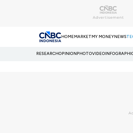
HOME
MARKET
MY MONEY
NEWS
TE
RESEARCH
OPINION
PHOTO
VIDEO
INFOGRAPHI