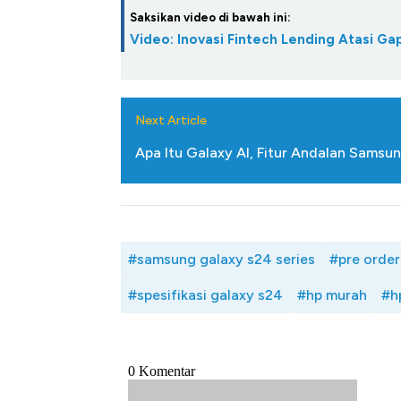
Saksikan video di bawah ini:
Video: Inovasi Fintech Lending Atasi 
Next Article
Apa Itu Galaxy AI, Fitur Andalan Samsu
#samsung galaxy s24 series
#pre order
#spesifikasi galaxy s24
#hp murah
#h