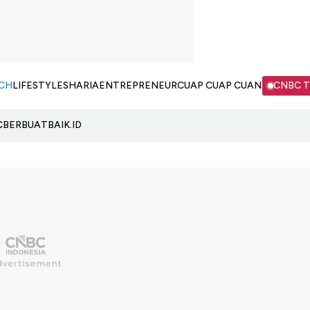
CH
LIFESTYLE
SHARIA
ENTREPRENEUR
CUAP CUAP CUAN
CNBC 
C
BERBUATBAIK.ID