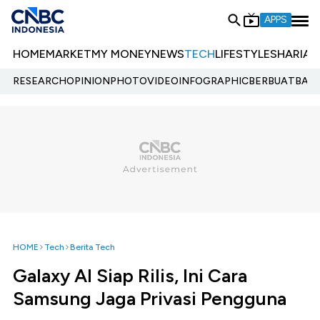
APPS
HOME
MARKET
MY MONEY
NEWS
TECH
LIFESTYLE
SHARIA
E
RESEARCH
OPINION
PHOTO
VIDEO
INFOGRAPHIC
BERBUATBAIK.
HOME
Tech
Berita Tech
Galaxy AI Siap Rilis, Ini Cara
Samsung Jaga Privasi Pengguna