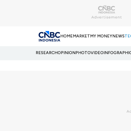
HOME
MARKET
MY MONEY
NEWS
TE
RESEARCH
OPINION
PHOTO
VIDEO
INFOGRAPHI