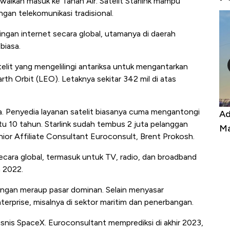
walkan masuk ke Tanah Air. Satelit Starlink mampu
gan telekomunikasi tradisional.
gan internet secara global, utamanya di daerah
biasa.
telit yang mengelilingi antariksa untuk mengantarkan
arth Orbit (LEO). Letaknya sekitar 342 mil di atas
sa. Penyedia layanan satelit biasanya cuma mengantongi
ran Ekspor, Harga
Adu Panas Kinerja Emiten Min
u 10 tahun. Starlink sudah tembus 2 juta pelanggan
ng ke Zona Berbahaya
Mana yang Cuannya Paling M
nior Affiliate Consultant Euroconsult, Brent Prokosh.
secara global, termasuk untuk TV, radio, dan broadband
a 2022.
engan meraup pasar dominan. Selain menyasar
erprise, misalnya di sektor maritim dan penerbangan.
isnis SpaceX. Euroconsultant memprediksi di akhir 2023,