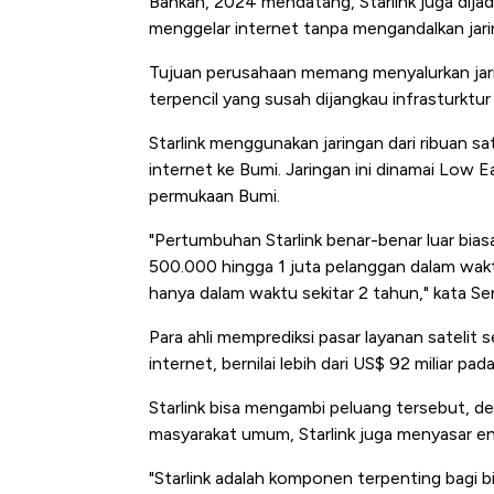
Bahkan, 2024 mendatang, Starlink juga dijad
menggelar internet tanpa mengandalkan jarin
Tujuan perusahaan memang menyalurkan jarin
terpencil yang susah dijangkau infrasturktur 
Starlink menggunakan jaringan dari ribuan sa
internet ke Bumi. Jaringan ini dinamai Low E
permukaan Bumi.
"Pertumbuhan Starlink benar-benar luar bia
Kongo Tutup Ke
500.000 hingga 1 juta pelanggan dalam wakt
Tembaga Terba
hanya dalam waktu sekitar 2 tahun," kata Se
Para ahli memprediksi pasar layanan satelit 
internet, bernilai lebih dari US$ 92 miliar pad
Starlink bisa mengambi peluang tersebut, d
masyarakat umum, Starlink juga menyasar ent
"Starlink adalah komponen terpenting bagi b