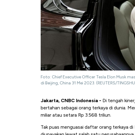
Foto: Chief Executive Officer Tesla Elon Musk m
di Beijing, China 31 Mei 2023. (REUTERS/TINGS
Jakarta, CNBC Indonesia -
Di tengah kiner
bertahan sebagai orang terkaya di dunia. M
miliar atau setara Rp 3.568 triliun.
Tak puas menguasai daftar orang terkaya di B
diupayakan lewat salah satu perusahaannya