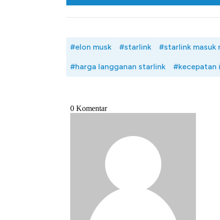
#elon musk
#starlink
#starlink masuk r
#harga langganan starlink
#kecepatan i