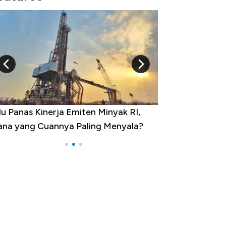
yak RI,
10 Provinsi dengan Tingkat
enyala?
Pengangguran Tertinggi, Ada Jakarta