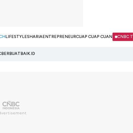
CH
LIFESTYLE
SHARIA
ENTREPRENEUR
CUAP CUAP CUAN
CNBC 
C
BERBUATBAIK.ID