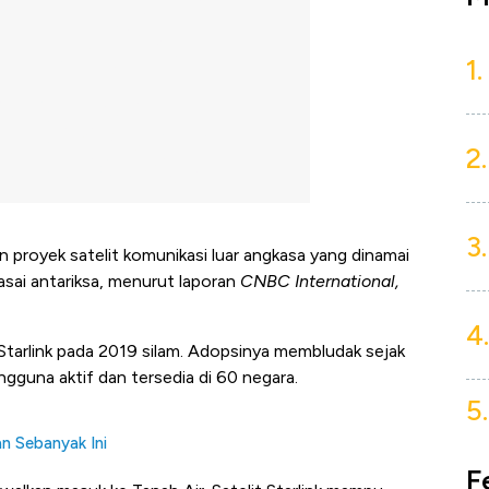
1.
2.
3.
royek satelit komunikasi luar angkasa yang dinamai
guasai antariksa, menurut laporan
CNBC International,
4.
tarlink pada 2019 silam. Adopsinya membludak sejak
pengguna aktif dan tersedia di 60 negara.
5.
n Sebanyak Ini
F