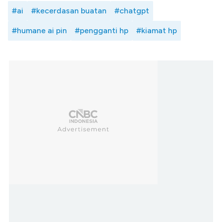
#ai
#kecerdasan buatan
#chatgpt
#humane ai pin
#pengganti hp
#kiamat hp