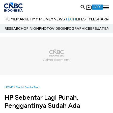
APPS
HOME
MARKET
MY MONEY
NEWS
TECH
LIFESTYLE
SHARIA
E
RESEARCH
OPINION
PHOTO
VIDEO
INFOGRAPHIC
BERBUATBAIK.
HOME
Tech
Berita Tech
HP Sebentar Lagi Punah,
Penggantinya Sudah Ada