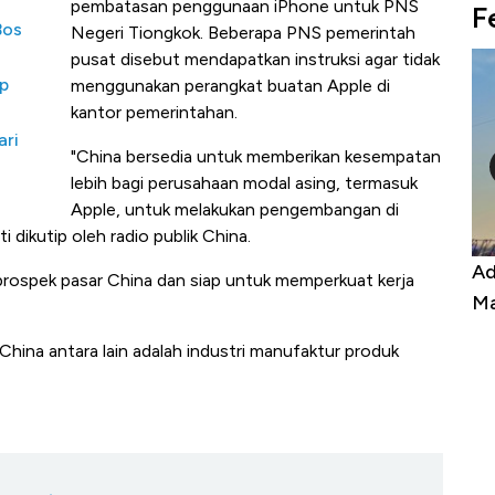
pembatasan penggunaan iPhone untuk PNS
F
Bos
Negeri Tiongkok. Beberapa PNS pemerintah
pusat disebut mendapatkan instruksi agar tidak
Rp
menggunakan perangkat buatan Apple di
kantor pemerintahan.
ari
"China bersedia untuk memberikan kesempatan
lebih bagi perusahaan modal asing, termasuk
Apple, untuk melakukan pengembangan di
 dikutip oleh radio publik China.
, Harga
Adu Panas Kinerja Emiten Minyak RI,
rospek pasar China dan siap untuk memperkuat kerja
 Berbahaya
Mana yang Cuannya Paling Menyala?
China antara lain adalah industri manufaktur produk