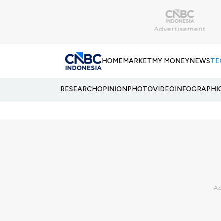
HOME
MARKET
MY MONEY
NEWS
TE
RESEARCH
OPINION
PHOTO
VIDEO
INFOGRAPHI