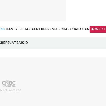
CH
LIFESTYLE
SHARIA
ENTREPRENEUR
CUAP CUAP CUAN
CNBC 
C
BERBUATBAIK.ID