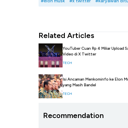
#elon musk
#x twitter
#karyawan dit
Related Articles
YouTuber Cuan Rp 4 Miliar Upload S
Video di X Twitter
TECH
Isi Ancaman Menkominfo ke Elon M
yang Masih Bandel
TECH
Recommendation