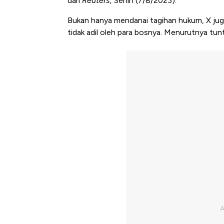
dari
Reuters,
Senin (7/8/2023).
Bukan hanya mendanai tagihan hukum, X jug
tidak adil oleh para bosnya. Menurutnya tun