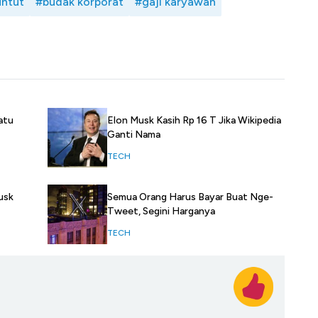
untut
#budak korporat
#gaji karyawan
atu
Elon Musk Kasih Rp 16 T Jika Wikipedia
Ganti Nama
TECH
usk
Semua Orang Harus Bayar Buat Nge-
Tweet, Segini Harganya
TECH