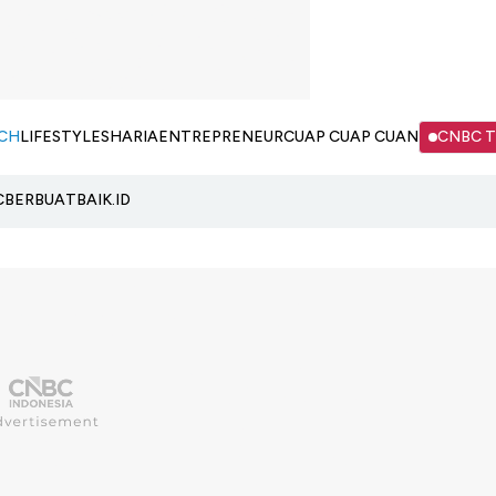
CH
LIFESTYLE
SHARIA
ENTREPRENEUR
CUAP CUAP CUAN
CNBC 
C
BERBUATBAIK.ID