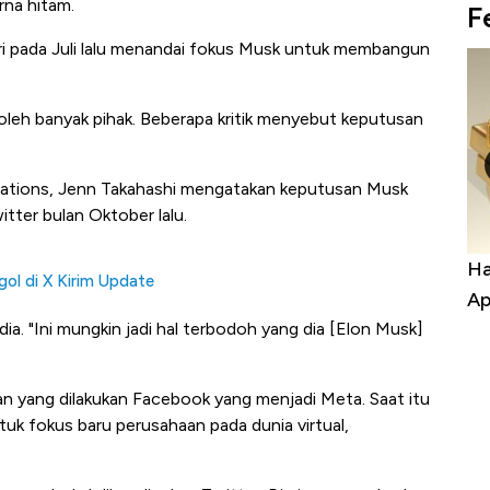
rna hitam.
F
ri pada Juli lalu menandai fokus Musk untuk membangun
leh banyak pihak. Beberapa kritik menyebut keputusan
relations, Jenn Takahashi mengatakan keputusan Musk
ter bulan Oktober lalu.
Harga Batu Bara Bangkit, Ada Kabar
Ha
ol di X Kirim Update
Baik Buat Pengusaha RI
Ap
 dia. "Ini mungkin jadi hal terbodoh yang dia [Elon Musk]
n yang dilakukan Facebook yang menjadi Meta. Saat itu
k fokus baru perusahaan pada dunia virtual,