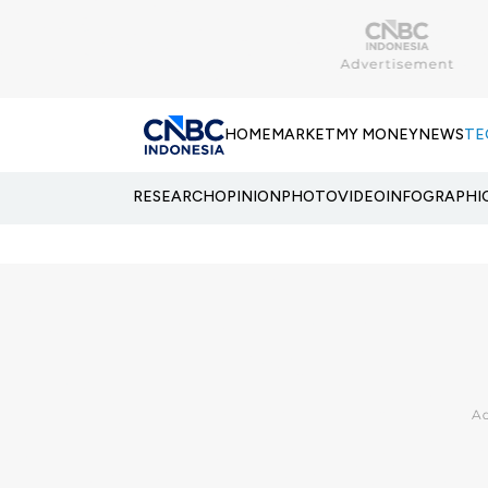
HOME
MARKET
MY MONEY
NEWS
TE
RESEARCH
OPINION
PHOTO
VIDEO
INFOGRAPHI