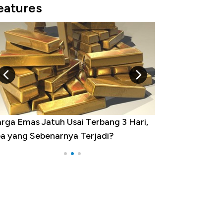
eatures
rga Emas Jatuh Usai Terbang 3 Hari,
Dominasi China 
a yang Sebenarnya Terjadi?
Impor 100 Nega