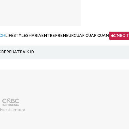
CH
LIFESTYLE
SHARIA
ENTREPRENEUR
CUAP CUAP CUAN
CNBC 
C
BERBUATBAIK.ID