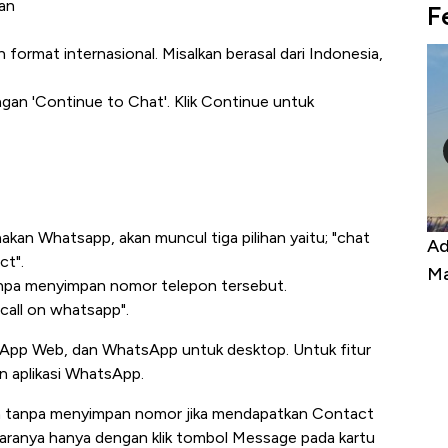
kan
F
ormat internasional. Misalkan berasal dari Indonesia,
rangan 'Continue to Chat'. Klik Continue untuk
akan Whatsapp, akan muncul tiga pilihan yaitu; "chat
 Ekspor, Harga
Adu Panas Kinerja Emiten Minyak
ct".
ke Zona Berbahaya
Mana yang Cuannya Paling Men
tanpa menyimpan nomor telepon tersebut.
 "call on whatsapp".
atsApp Web, dan WhatsApp untuk desktop. Untuk fitur
 aplikasi WhatsApp.
san tanpa menyimpan nomor jika mendapatkan Contact
 Caranya hanya dengan klik tombol Message pada kartu