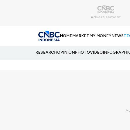
HOME
MARKET
MY MONEY
NEWS
TE
RESEARCH
OPINION
PHOTO
VIDEO
INFOGRAPHI