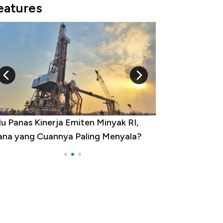
eatures
 RI,
10 Provinsi dengan Tingkat
yala?
Pengangguran Tertinggi, Ada Jakarta