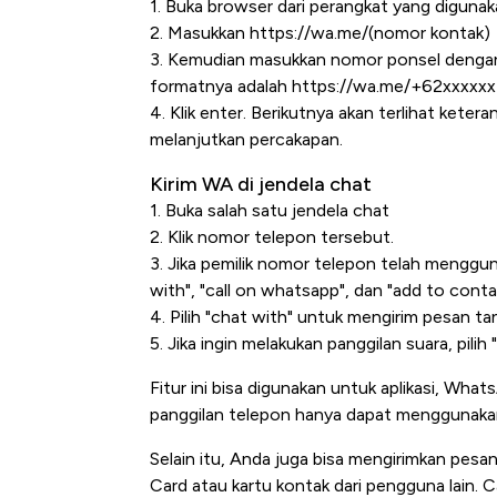
1. Buka browser dari perangkat yang diguna
2. Masukkan https://wa.me/(nomor kontak)
3. Kemudian masukkan nomor ponsel dengan f
formatnya adalah https://wa.me/+62xxxxxx
4. Klik enter. Berikutnya akan terlihat kete
melanjutkan percakapan.
Kirim WA di jendela chat
1. Buka salah satu jendela chat
2. Klik nomor telepon tersebut.
3. Jika pemilik nomor telepon telah menggun
Kongo Tutup Keran
with", "call on whatsapp", dan "add to conta
Tembaga Terbang 
4. Pilih "chat with" untuk mengirim pesan 
5. Jika ingin melakukan panggilan suara, pilih
Fitur ini bisa digunakan untuk aplikasi, Wh
panggilan telepon hanya dapat menggunakan
Selain itu, Anda juga bisa mengirimkan pe
Card atau kartu kontak dari pengguna lain.