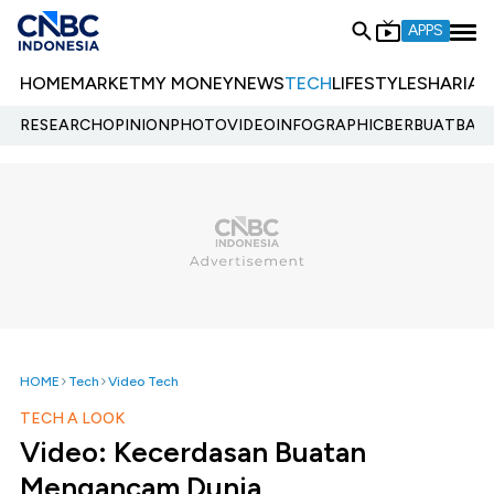
APPS
HOME
MARKET
MY MONEY
NEWS
TECH
LIFESTYLE
SHARIA
E
RESEARCH
OPINION
PHOTO
VIDEO
INFOGRAPHIC
BERBUATBAIK.
HOME
Tech
Video Tech
TECH A LOOK
Video: Kecerdasan Buatan
Mengancam Dunia