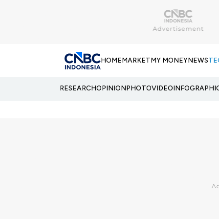
HOME
MARKET
MY MONEY
NEWS
TE
RESEARCH
OPINION
PHOTO
VIDEO
INFOGRAPHI