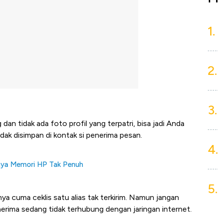
1.
2.
3.
n tidak ada foto profil yang terpatri, bisa jadi Anda
idak disimpan di kontak si penerima pesan.
4.
aya Memori HP Tak Penuh
5.
ya cuma ceklis satu alias tak terkirim. Namun jangan
enerima sedang tidak terhubung dengan jaringan internet.