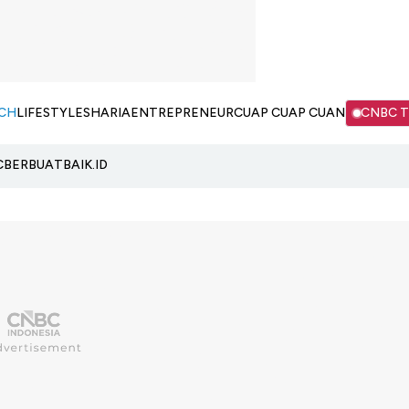
CH
LIFESTYLE
SHARIA
ENTREPRENEUR
CUAP CUAP CUAN
CNBC 
C
BERBUATBAIK.ID