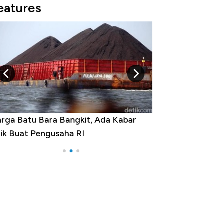
eatures
rga Emas Jatuh Usai Terbang 3 Hari,
a yang Sebenarnya Terjadi?