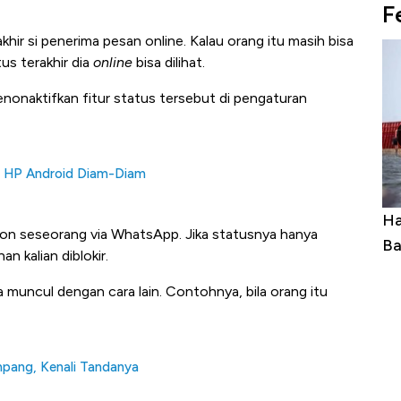
F
hir si penerima pesan online. Kalau orang itu masih bisa
s terakhir dia
online
bisa dilihat.
 menonaktifkan fitur status tersebut di pengaturan
n HP Android Diam-Diam
uasai
Harga Batu Bara Bangkit, Ada Kabar
Ha
pon seseorang via WhatsApp. Jika statusnya hanya
ng-Airbus?
Baik Buat Pengusaha RI
Ap
n kalian diblokir.
a muncul dengan cara lain. Contohnya, bila orang itu
mpang, Kenali Tandanya