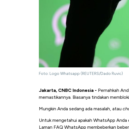
Foto: Logo Whatsapp (REUTERS/Dado Ruvic)
Jakarta, CNBC Indonesia -
Pernahkah Anda 
memastikannya. Biasanya tindakan membloki
Mungkin Anda sedang ada masalah, atau
ch
Untuk mengetahui apakah WhatsApp Anda diblo
Laman FAQ WhatsApp membeberkan beberapa