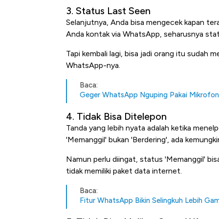
3. Status Last Seen
Selanjutnya, Anda bisa mengecek kapan terak
Anda kontak via WhatsApp, seharusnya statu
Tapi kembali lagi, bisa jadi orang itu sudah
WhatsApp-nya.
Baca:
Geger WhatsApp Nguping Pakai Mikrofo
4. Tidak Bisa Ditelepon
Ini Kekuatan Uang Embraer K
Tanda yang lebih nyata adalah ketika menel
Langit Dunia, Pembunuh Boei
'Memanggil' bukan 'Berdering', ada kemungkina
Namun perlu diingat, status 'Memanggil' bis
tidak memiliki paket data internet.
Baca:
Fitur WhatsApp Bikin Selingkuh Lebih Ga