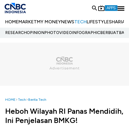
APPS
HOME
MARKET
MY MONEY
NEWS
TECH
LIFESTYLE
SHARIA
E
RESEARCH
OPINION
PHOTO
VIDEO
INFOGRAPHIC
BERBUATBAIK.
HOME
Tech
Berita Tech
Heboh Wilayah RI Panas Mendidih,
Ini Penjelasan BMKG!