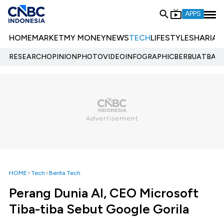
APPS
HOME
MARKET
MY MONEY
NEWS
TECH
LIFESTYLE
SHARIA
E
RESEARCH
OPINION
PHOTO
VIDEO
INFOGRAPHIC
BERBUATBAIK.
HOME
Tech
Berita Tech
Perang Dunia AI, CEO Microsoft
Tiba-tiba Sebut Google Gorila