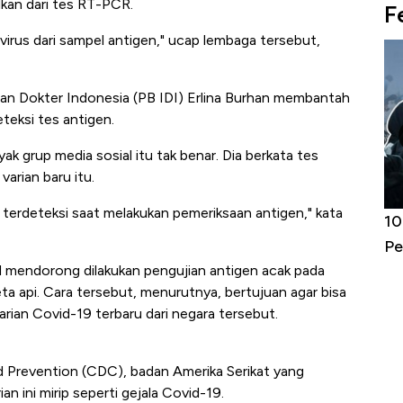
an dari tes RT-PCR.
F
 virus dari sampel antigen," ucap lembaga tersebut,
an Dokter Indonesia (PB IDI) Erlina Burhan membantah
teksi tes antigen.
ak grup media sosial itu tak benar. Dia berkata tes
arian baru itu.
k terdeteksi saat melakukan pemeriksaan antigen," kata
Harga
Adu Panas Kinerja Emiten Minyak RI,
10
erbahaya
Mana yang Cuannya Paling Menyala?
Pe
d mendorong dilakukan pengujian antigen acak pada
api. Cara tersebut, menurutnya, bertujuan agar bisa
rian Covid-19 terbaru dari negara tersebut.
d Prevention (CDC), badan Amerika Serikat yang
n ini mirip seperti gejala Covid-19.