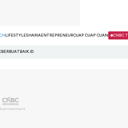
CH
LIFESTYLE
SHARIA
ENTREPRENEUR
CUAP CUAP CUAN
CNBC 
C
BERBUATBAIK.ID