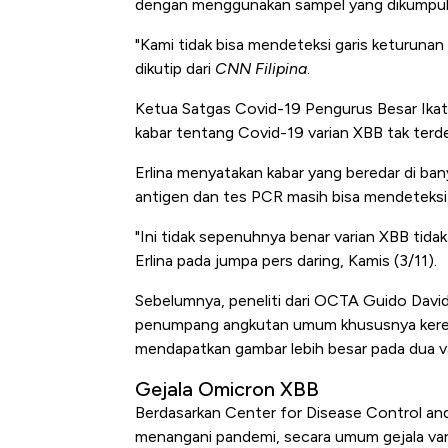
dengan menggunakan sampel yang dikumpulk
"Kami tidak bisa mendeteksi garis keturunan
dikutip dari
CNN Filipina
.
Ketua Satgas Covid-19 Pengurus Besar Ikat
kabar tentang Covid-19 varian XBB tak terde
Erlina menyatakan kabar yang beredar di bany
antigen dan tes PCR masih bisa mendeteksi v
"Ini tidak sepenuhnya benar varian XBB tida
Kongo Tutup Keran Ekspor, 
Erlina pada jumpa pers daring, Kamis (3/11).
Tembaga Terbang ke Zona B
Sebelumnya, peneliti dari OCTA Guido Davi
penumpang angkutan umum khususnya kereta 
mendapatkan gambar lebih besar pada dua va
Gejala Omicron XBB
Berdasarkan Center for Disease Control an
menangani pandemi, secara umum gejala varia