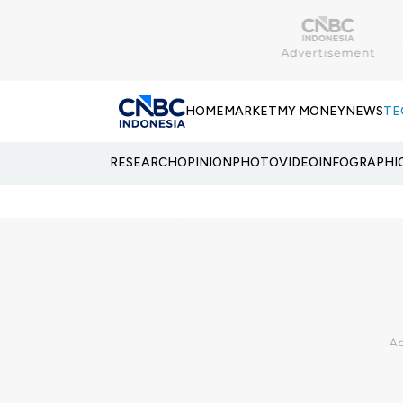
HOME
MARKET
MY MONEY
NEWS
TE
RESEARCH
OPINION
PHOTO
VIDEO
INFOGRAPHI