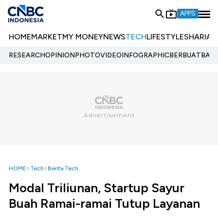
APPS
HOME
MARKET
MY MONEY
NEWS
TECH
LIFESTYLE
SHARIA
E
RESEARCH
OPINION
PHOTO
VIDEO
INFOGRAPHIC
BERBUATBAIK.
HOME
Tech
Berita Tech
Modal Triliunan, Startup Sayur
Buah Ramai-ramai Tutup Layanan