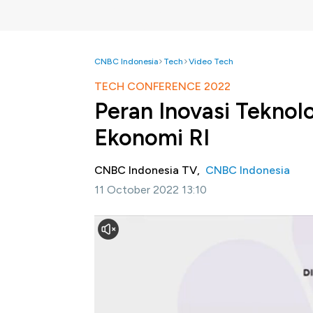
CNBC Indonesia
Tech
Video Tech
TECH CONFERENCE 2022
Peran Inovasi Teknol
Ekonomi RI
CNBC Indonesia TV,
CNBC Indonesia
11 October 2022 13:10
Jakarta, CNBC
Indonesia
- CNBC Indonesi
mengulas perkembangan inovasi dan teknologi
terapan, yang melibatkan pemangku kepenti
tema "Innovating Technology, Unlimited Dr
Selengkapnya simak dalam Tech Conferenc