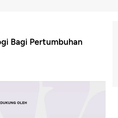
ogi Bagi Pertumbuhan
a menyelenggarakan Tech Conference 2022 untuk
 mutakhir di ranah digital, metaverse, hingga teknologi
ngan utama di industri teknologi masa depan dengan
eams"
e 2022,
CNBC
Indonesia (Selasa, 11/10/2022)