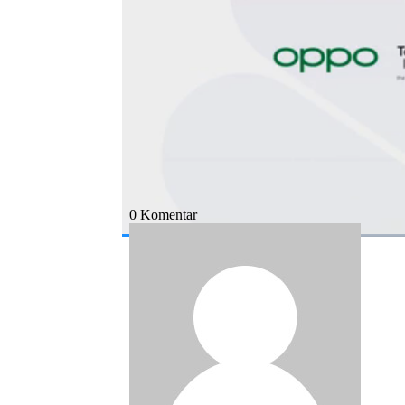
Bagikan:
#tech conference 2022
#teknologi
#