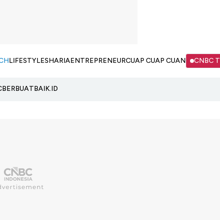
CH
LIFESTYLE
SHARIA
ENTREPRENEUR
CUAP CUAP CUAN
CNBC 
C
BERBUATBAIK.ID