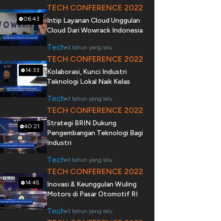
TECH CONFERENCE 2022
06:43
Intip Layanan Cloud Unggulan
Cloud Dari Wowrack Indonesia
Tech
3 tahun yang lalu
TECH CONFERENCE 2022
14:33
Kolaborasi, Kunci Industri
Teknologi Lokal Naik Kelas
Tech
3 tahun yang lalu
TECH CONFERENCE 2022
Strategi BRIN Dukung
40:21
Pengembangan Teknologi Bagi
Industri
Tech
3 tahun yang lalu
TECH CONFERENCE 2022
14:45
Inovasi & Keunggulan Wuling
Motors di Pasar Otomotif RI
Tech
3 tahun yang lalu