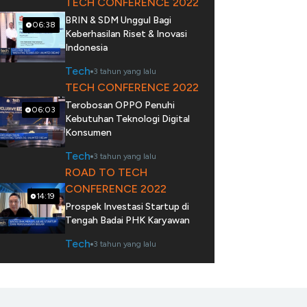
TECH CONFERENCE 2022
BRIN & SDM Unggul Bagi
06:38
Keberhasilan Riset & Inovasi
Indonesia
Tech
3 tahun yang lalu
TECH CONFERENCE 2022
Terobosan OPPO Penuhi
06:03
Kebutuhan Teknologi Digital
Konsumen
Tech
3 tahun yang lalu
ROAD TO TECH
CONFERENCE 2022
14:19
Prospek Investasi Startup di
Tengah Badai PHK Karyawan
Tech
3 tahun yang lalu