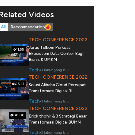
Related Videos
All
Recommendation
TECH CONFERENCE 2022
Jurus Telkom Perkuat
11:55
Ekosistem Data Center BagI
Bisnis & UMKM
Tech
3 tahun yang lalu
TECH CONFERENCE 2022
06:41
Solusi Alibaba Cloud Percepat
Transformasi Digital RI
Tech
3 tahun yang lalu
TECH CONFERENCE 2022
08:08
Erick thohir & 3 Strategi Besar
Transformasi Digital BUMN
Tech
3 tahun yang lalu