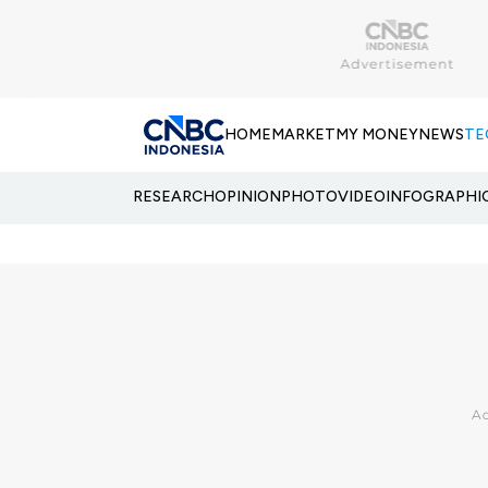
HOME
MARKET
MY MONEY
NEWS
TE
RESEARCH
OPINION
PHOTO
VIDEO
INFOGRAPHI