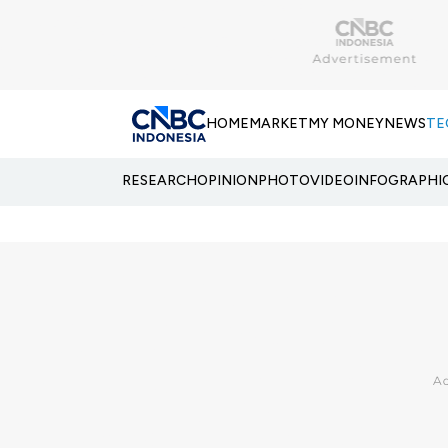
HOME
MARKET
MY MONEY
NEWS
TE
RESEARCH
OPINION
PHOTO
VIDEO
INFOGRAPHI