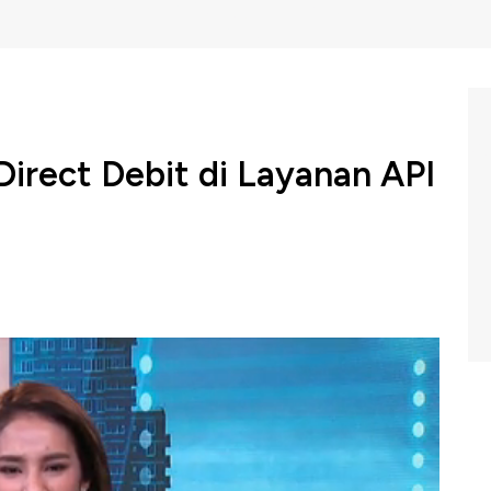
Direct Debit di Layanan API
a menggelar Fintech Week "Menyongsong Indonesia
kan mengupas prospek ekonomi digital sebagai sumber
Kirpalani dalam Fintech Week mengatakan transaksi
 dalam API Finansial Ayoconnect tidak lepas dari