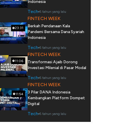
Indonesia
Tech
5 tahun yang lalu
FINTECH WEEK
Berkah Pendanaan Kala
23:31
Pandemi Bersama Dana Syariah
Indonesia
Tech
5 tahun yang lalu
FINTECH WEEK
11:06
Transformasi Ajaib Dorong
Investasi Milenial di Pasar Modal
Tech
5 tahun yang lalu
FINTECH WEEK
3 Pilar DANA Indonesia
11:54
Kembangkan Platform Dompet
Digital
Tech
5 tahun yang lalu