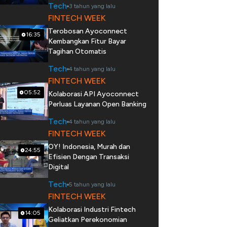
Tech
3 tahun yang lalu
FINTECH WEEK
Terobosan Ayoconnect
16:35
Kembangkan Fitur Bayar
Tagihan Otomatis
Tech
4 tahun yang lalu
FINTECH WEEK
05:52
Kolaborasi API Ayoconnect
Perluas Layanan Open Banking
Tech
4 tahun yang lalu
FINTECH WEEK
OY! Indonesia, Murah dan
24:55
Efisien Dengan Transaksi
Digital
Tech
5 tahun yang lalu
FINTECH WEEK
Kolaborasi Industri Fintech
14:05
Geliatkan Perekonomian