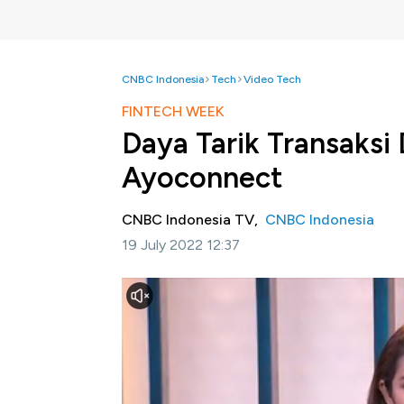
CNBC Indonesia
Tech
Video Tech
FINTECH WEEK
Daya Tarik Transaksi 
Ayoconnect
CNBC Indonesia TV,
CNBC Indonesia
19 July 2022 12:37
Jakarta, CNBC Indonesia-
CNBC Indonesi
Jadi Jawara Ekonomi Digital ASEAN" yang a
pertumbuhan ekonomi baru di Indonesia.
COO & Co-Founder Ayoconnect, Chiragh 
keuangan dalam teknologi direct debit