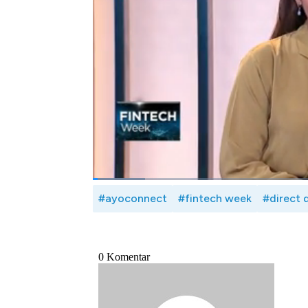
perkembangan sistem open banking. Diman
untuk menarik dana dari perbankan yang inte
Seperti apa perkembangan layanan direct 
dan sistem keamanannya? Selengkapnya si
Ayoconnect, Chiragh Kirpalani dalam Finte
Bagikan:
#ayoconnect
#fintech week
#direct 