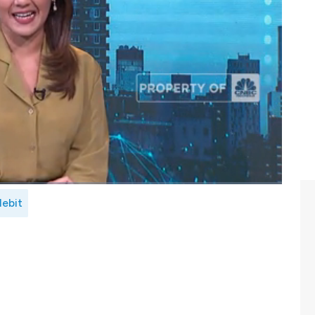
a solusi pembayaran ini dapat memungkinkan merchant
grasi atas persetujuan nasabah.
debit dalam sistem open banking? Dan bagimana aturan
mak dialog Shafinaz Nachiar dengan COO & Co-Founder
ch Week ,CNBCIndonesia (Selasa, 19/07/2022)
debit