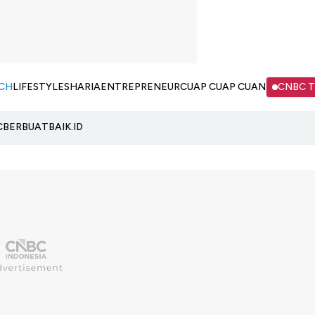
CH
LIFESTYLE
SHARIA
ENTREPRENEUR
CUAP CUAP CUAN
CNBC 
C
BERBUATBAIK.ID