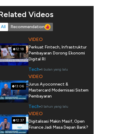
Related Videos
All
Recommendation
VIDEO
Perkuat Fintech, Infrastruktur
12:18
Pembayaran Dorong Ekonomi
Digital RI
Tech
4 bulan yang lalu
VIDEO
Jurus Ayoconnect &
13:06
Mastercard Modernisasi Sistem
Pembayaran
Tech
3 tahun yang lalu
VIDEO
12:37
Digitalisasi Makin Masif, Open
Finance Jadi Masa Depan Bank?