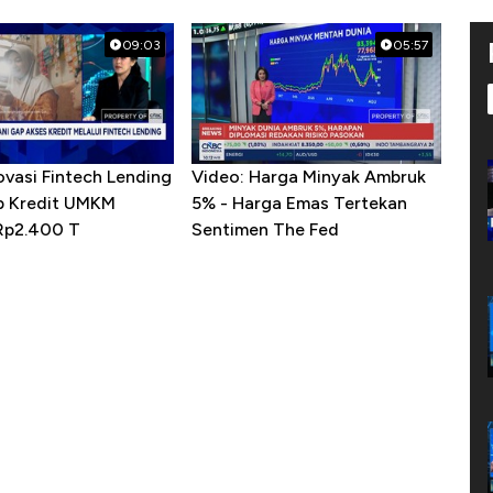
09:03
05:57
ovasi Fintech Lending
Video: Harga Minyak Ambruk
p Kredit UMKM
5% - Harga Emas Tertekan
Rp2.400 T
Sentimen The Fed