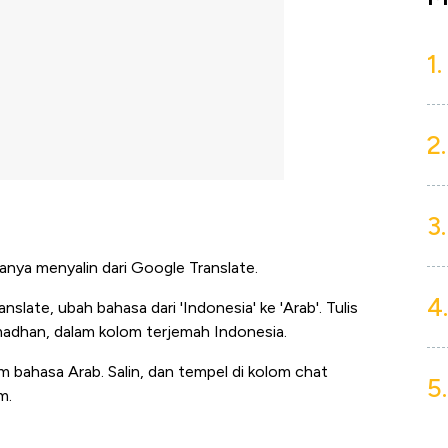
1.
2.
3.
nya menyalin dari Google Translate.
4.
slate, ubah bahasa dari 'Indonesia' ke 'Arab'. Tulis
madhan, dalam kolom terjemah Indonesia.
m bahasa Arab. Salin, dan tempel di kolom chat
5.
m.