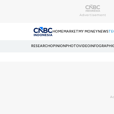
HOME
MARKET
MY MONEY
NEWS
TE
RESEARCH
OPINION
PHOTO
VIDEO
INFOGRAPHI