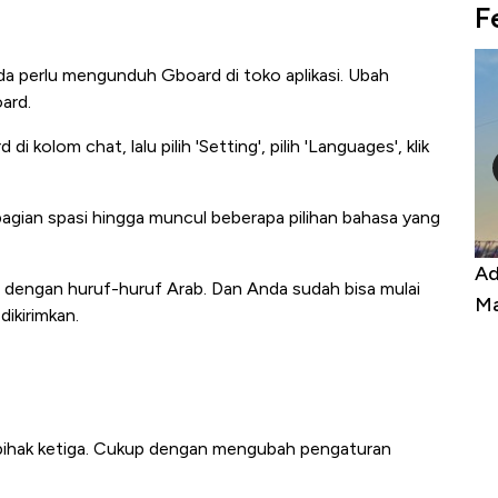
F
da perlu mengunduh Gboard di toko aplikasi. Ubah
ard.
 kolom chat, lalu pilih 'Setting', pilih 'Languages', klik
bagian spasi hingga muncul beberapa pilihan bahasa yang
ngo Tutup Keran Ekspor, Harga
Adu Panas Kiner
dengan huruf-huruf Arab. Dan Anda sudah bisa mulai
mbaga Terbang ke Zona Berbahaya
Mana yang Cuan
dikirimkan.
si pihak ketiga. Cukup dengan mengubah pengaturan