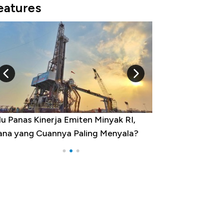
eatures
ja Emiten Minyak RI,
10 Provinsi dengan Tingkat
nya Paling Menyala?
Pengangguran Tertinggi, Ada 