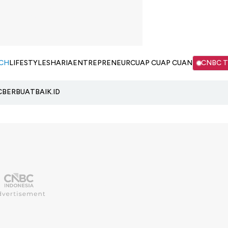
CH
LIFESTYLE
SHARIA
ENTREPRENEUR
CUAP CUAP CUAN
CNBC 
C
BERBUATBAIK.ID