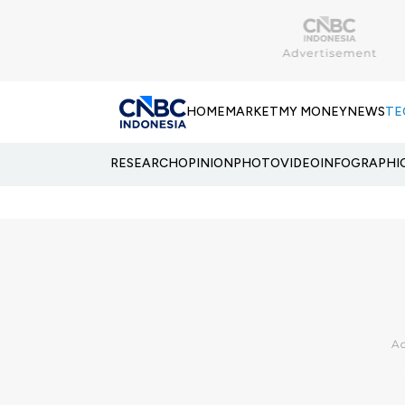
HOME
MARKET
MY MONEY
NEWS
TE
RESEARCH
OPINION
PHOTO
VIDEO
INFOGRAPHI