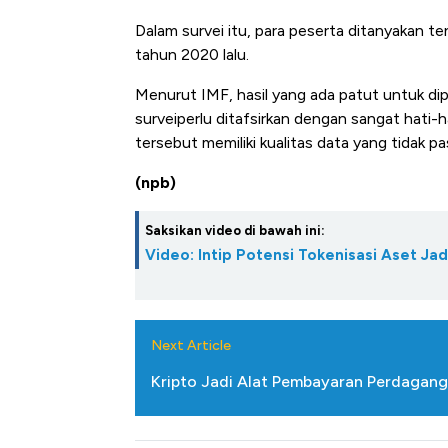
Dalam survei itu, para peserta ditanyakan t
tahun 2020 lalu.
Menurut IMF, hasil yang ada patut untuk dip
surveiperlu ditafsirkan dengan sangat hati-ha
tersebut memiliki kualitas data yang tidak pas
(npb)
Saksikan video di bawah ini:
Bangkit dari Kub
Video: Intip Potensi Tokenisasi Aset Jad
Alas Kaki Tumbu
Next Article
Kripto Jadi Alat Pembayaran Perdaganga