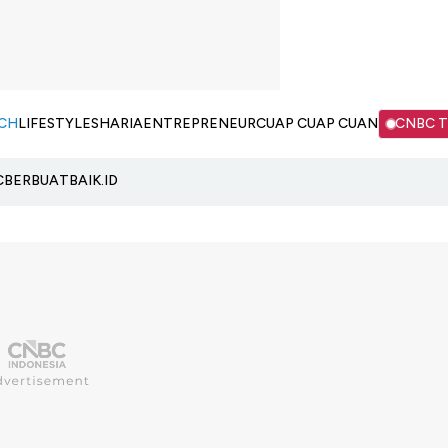
CH
LIFESTYLE
SHARIA
ENTREPRENEUR
CUAP CUAP CUAN
CNBC 
C
BERBUATBAIK.ID