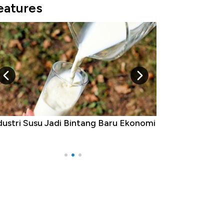
eatures
aru Ekonomi
5 Raja Ekonomi Indonesia: Maaf, Gak
Ada Jawa!