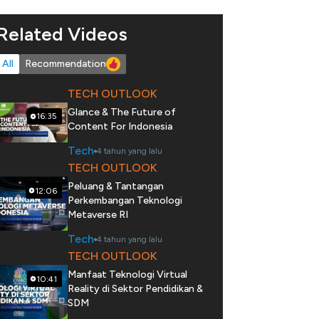
Related Videos
All
Recommendation
TECH OUTLOOK
Glance & The Future of
16:35
Content For Indonesia
Tech
4 tahun yang lalu
TECH OUTLOOK
Peluang & Tantangan
12:06
Perkembangan Teknologi
Metaverse RI
Tech
4 tahun yang lalu
TECH OUTLOOK
Manfaat Teknologi Virtual
10:41
Reality di Sektor Pendidikan &
SDM