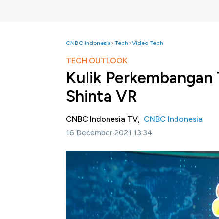
CNBC Indonesia
Tech
Video Tech
TECH OUTLOOK
Kulik Perkembangan 
Shinta VR
CNBC Indonesia TV,
CNBC Indonesia
16 December 2021 13:34
Jakarta, CNBC Indonesia-
CNBC Indonesia
tema Virtual Reality dan Kontribusi Terhada
Reality dan Augmented Reality serta potens
Perkembangan Teknologi Metaverse Bersama
dalam dialog Virtual Reality & Dampaknya
teknologi dalam virtual reality dan augment