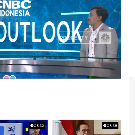
ti apa arah perkembangan teknologi metaverse?
a dengan Direktur Utama Shinta VR, Andes Rizky Tech
21)
08:32
08:38