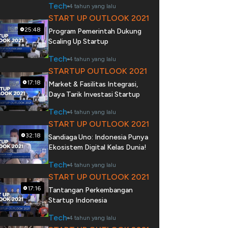
Tech
4 tahun yang lalu
START UP OUTLOOK 2021
25:48
Program Pemerintah Dukung
Scaling Up Startup
Tech
4 tahun yang lalu
STARTUP OUTLOOK 2021
17:18
Market & Fasilitas Integrasi,
Daya Tarik Investasi Startup
Tech
4 tahun yang lalu
START UP OUTLOOK 2021
32:18
Sandiaga Uno: Indonesia Punya
Ekosistem Digital Kelas Dunia!
Tech
4 tahun yang lalu
START UP OUTLOOK 2021
17:16
Tantangan Perkembangan
Startup Indonesia
Tech
4 tahun yang lalu