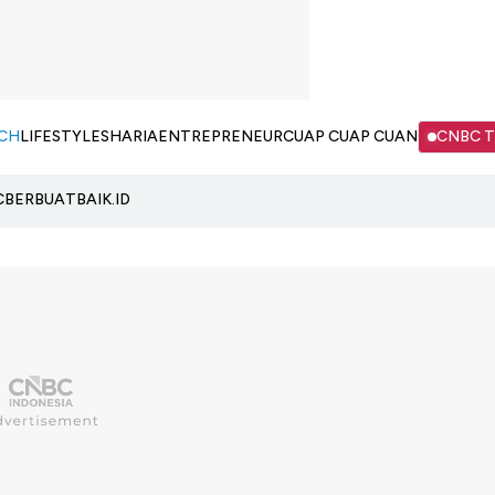
CH
LIFESTYLE
SHARIA
ENTREPRENEUR
CUAP CUAP CUAN
CNBC 
C
BERBUATBAIK.ID