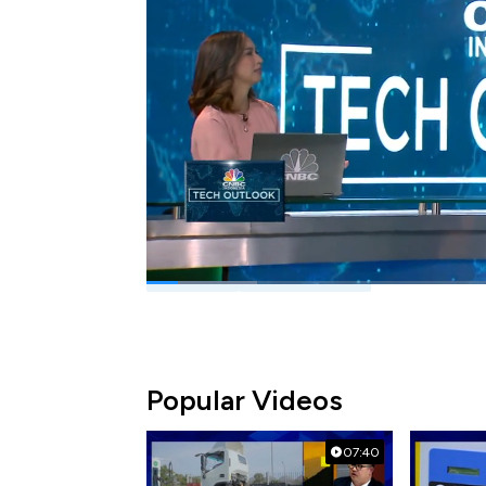
dimanfaatkan kedalam perekonomian. Seper
Selengkapnya simak dialog Syarifah Rahm
Outlook, CNBC Indonesia (Kamis, 16/12/20
Bagikan:
#webinar
#tech outlook
Popular Videos
07:40