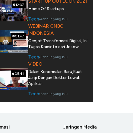
START UP OUTLOOK 2021
12:37
Home Of Startups
Tech
4 tahun yang lalu
WEBINAR CNBC
INDONESIA
01:47
Genjot Transformasi Digital, Ini
Tugas Kominfo dari Jokowi
Tech
5 tahun yang lalu
VIDEO
Dalam Kenormalan Baru,Buat
05:41
Janji Dengan Dokter Lewat
Aplikasi
Tech
6 tahun yang lalu
rmasi
Jaringan Media