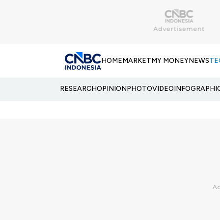
HOME
MARKET
MY MONEY
NEWS
TE
RESEARCH
OPINION
PHOTO
VIDEO
INFOGRAPHI