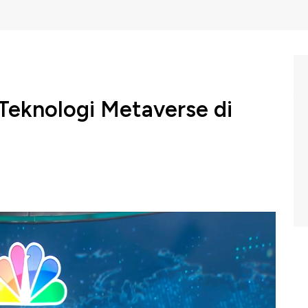
Teknologi Metaverse di
 bersama Shinta VR menggerar Tech Outlook dengan
p Ekonomi" untuk mengupas seluk beluk teknologi Virtual
i dan kontribusinya bagi ekonomi Indonesia. Lebih Kenal
 Shinta VR Direktur Utama Shinta VR, Andes Rizky
 Bagi Ekonomi menyampaikan bagaimana perkembangan
ed reality hingga teknologi Metaverse yang dapat