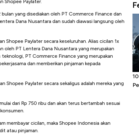
an Shopee Paylater.
F
 12 bulan yang disediakan oleh PT Commerce Finance dan
Lentera Dana Nusantara dan sudah diawasi langsung oleh
n Shopee Paylater secara keseluruhan. Alias cicilan 1x
akan oleh PT Lentera Dana Nusantara yang merupakan
is teknologi, PT Commerce Finance yang merupakan
 bekerjasama dan memberikan pinjaman kepada
Kongo Tutup Keran Ekspor, Harga
10 Provinsi
han Shopee Paylater secara sekaligus adalah mereka yang
Tembaga Terbang ke Zona Berbahaya
Penganggur
ulai dari Rp 750 ribu dan akan terus bertambah sesuai
h konsumen.
am membayar cicilan, maka Shopee Indonesia akan
dit atau pinjaman.