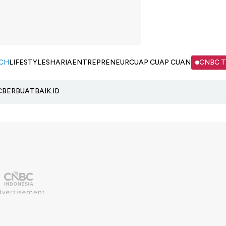
CH
LIFESTYLE
SHARIA
ENTREPRENEUR
CUAP CUAP CUAN
CNBC 
C
BERBUATBAIK.ID