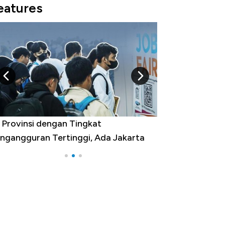
eatures
 dengan Tingkat
Bukan AS, Ini 15 Pemerin
an Tertinggi, Ada Jakarta
Belanja Terbesar di Dunia