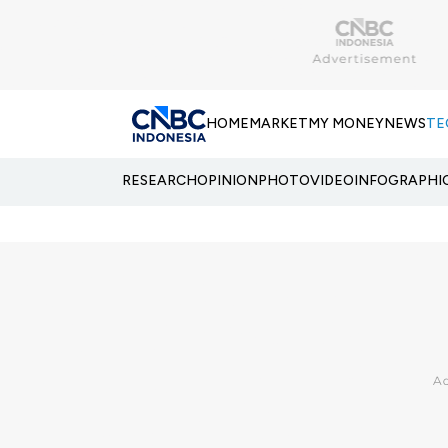
HOME
MARKET
MY MONEY
NEWS
TE
RESEARCH
OPINION
PHOTO
VIDEO
INFOGRAPHI