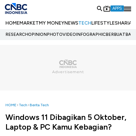
APPS
HOME
MARKET
MY MONEY
NEWS
TECH
LIFESTYLE
SHARIA
E
RESEARCH
OPINION
PHOTO
VIDEO
INFOGRAPHIC
BERBUATBAIK.
HOME
Tech
Berita Tech
Windows 11 Dibagikan 5 Oktober,
Laptop & PC Kamu Kebagian?