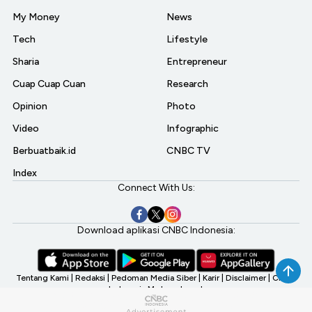
My Money
News
Tech
Lifestyle
Sharia
Entrepreneur
Cuap Cuap Cuan
Research
Opinion
Photo
Video
Infographic
Berbuatbaik.id
CNBC TV
Index
Connect With Us:
Download aplikasi CNBC Indonesia:
Tentang Kami
|
Redaksi
|
Pedoman Media Siber
|
Karir
|
Disclaimer
|
CNBC
Indonesia My Investment
©2026 CNBC Indonesia, A Transmedia Company