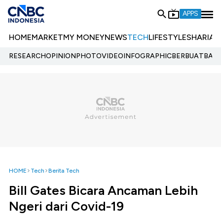
APPS
HOME
MARKET
MY MONEY
NEWS
TECH
LIFESTYLE
SHARIA
E
RESEARCH
OPINION
PHOTO
VIDEO
INFOGRAPHIC
BERBUATBAIK.
HOME
Tech
Berita Tech
Bill Gates Bicara Ancaman Lebih
Ngeri dari Covid-19