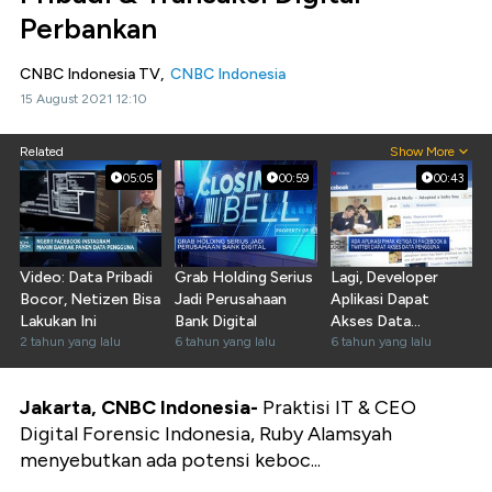
Perbankan
CNBC Indonesia TV,
CNBC Indonesia
15 August 2021 12:10
Related
Show More
05:05
00:59
00:43
Video: Data Pribadi
Grab Holding Serius
Lagi, Developer
Bocor, Netizen Bisa
Jadi Perusahaan
Aplikasi Dapat
Lakukan Ini
Bank Digital
Akses Data
2 tahun yang lalu
6 tahun yang lalu
Pengguna
6 tahun yang lalu
Facebook
Jakarta, CNBC Indonesia-
Praktisi IT & CEO
Digital Forensic Indonesia, Ruby Alamsyah
menyebutkan ada potensi keboc...