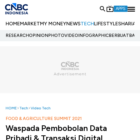
APPS
HOME
MARKET
MY MONEY
NEWS
TECH
LIFESTYLE
SHARIA
E
RESEARCH
OPINION
PHOTO
VIDEO
INFOGRAPHIC
BERBUATBAIK.
HOME
Tech
Video Tech
FOOD & AGRICULTURE SUMMIT 2021
Waspada Pembobolan Data
Pribadi & Transaksi Digital