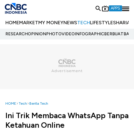
APPS
HOME
MARKET
MY MONEY
NEWS
TECH
LIFESTYLE
SHARIA
E
RESEARCH
OPINION
PHOTO
VIDEO
INFOGRAPHIC
BERBUATBAIK.
HOME
Tech
Berita Tech
Ini Trik Membaca WhatsApp Tanpa
Ketahuan Online