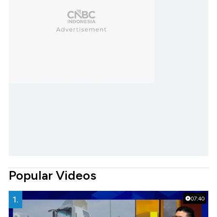
Popular Videos
1.
07:40