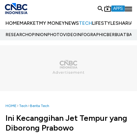
APPS
HOME
MARKET
MY MONEY
NEWS
TECH
LIFESTYLE
SHARIA
E
RESEARCH
OPINION
PHOTO
VIDEO
INFOGRAPHIC
BERBUATBAIK.
HOME
Tech
Berita Tech
Ini Kecanggihan Jet Tempur yang
Diborong Prabowo