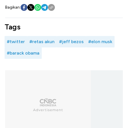
Bagikan:
Tags
#twitter
#retas akun
#jeff bezos
#elon musk
#barack obama