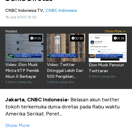
CNBC Indonesia TV,
CNBC Indonesia
16 July 2020 12:20
Related
Show More
01:05
00:59
01:34
Video: Elon Musk
Video: Twitter
Elon Musk Pensiun
Minta KTP Pemilik
Ditinggal Lebih Dari
Twitteran
Akun X Berbayar
500 Pengiklan,
5 tahun yang lalu
2 tahun yang lalu
Kenapa?
3 tahun yang lalu
Jakarta, CNBC Indonesia-
Belasan akun twitter
tokoh terkemuka dunia diretas pada Rabu waktu
Amerika Serikat. Peret...
Show More