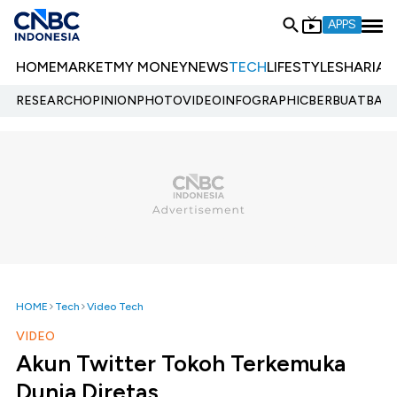
APPS
HOME
MARKET
MY MONEY
NEWS
TECH
LIFESTYLE
SHARIA
E
RESEARCH
OPINION
PHOTO
VIDEO
INFOGRAPHIC
BERBUATBAIK.
HOME
Tech
Video Tech
VIDEO
Akun Twitter Tokoh Terkemuka
Dunia Diretas