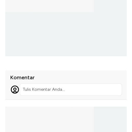
Komentar
Tulis Komentar Anda...