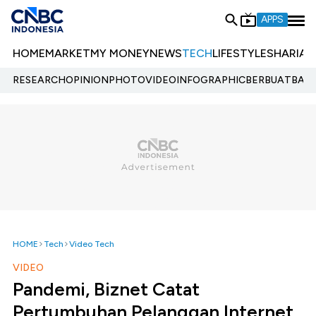
APPS
HOME
MARKET
MY MONEY
NEWS
TECH
LIFESTYLE
SHARIA
E
RESEARCH
OPINION
PHOTO
VIDEO
INFOGRAPHIC
BERBUATBAIK.
HOME
Tech
Video Tech
VIDEO
Pandemi, Biznet Catat
Pertumbuhan Pelanggan Internet