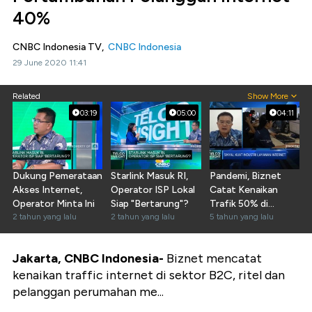
40%
CNBC Indonesia TV,
CNBC Indonesia
29 June 2020 11:41
Related
Show More
03:19
05:00
04:11
Dukung Pemerataan
Starlink Masuk RI,
Pandemi, Biznet
Akses Internet,
Operator ISP Lokal
Catat Kenaikan
Operator Minta Ini
Siap "Bertarung"?
Trafik 50% di
2 tahun yang lalu
2 tahun yang lalu
Segmen B2C
5 tahun yang lalu
Jakarta, CNBC Indonesia-
Biznet mencatat
kenaikan traffic internet di sektor B2C, ritel dan
pelanggan perumahan me...