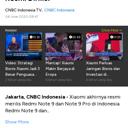
CNBC Indonesia TV,
CNBC Indonesia
06 June 2020 08:47
Related
Show More
10:35
00:49
01:05
Video: Strategi
Mantap! Xiaomi
Xiaomi Perluas
Bisnis Xiaomi Jadi 3
Makin Berjaya di
Jaringan Bisnis dan
Besar Penguasa
Eropa
Investasi di
Pasar Ponsel RI
2 tahun yang lalu
6 tahun yang lalu
Indonesia
6 tahun yang lalu
Jakarta, CNBC Indonesia -
Xiaomi akhirnya resmi
merilis Redmi Note 9 dan Note 9 Pro di Indonesia.
Redmi Note 9 dan...
Show More