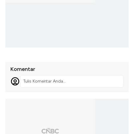
Komentar
Tulis Komentar Anda...