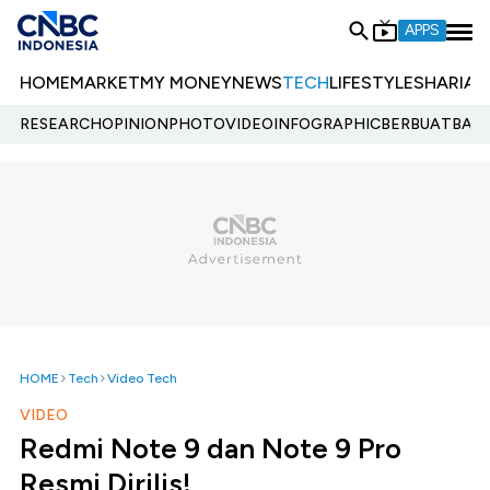
APPS
HOME
MARKET
MY MONEY
NEWS
TECH
LIFESTYLE
SHARIA
E
RESEARCH
OPINION
PHOTO
VIDEO
INFOGRAPHIC
BERBUATBAIK.
HOME
Tech
Video Tech
VIDEO
Redmi Note 9 dan Note 9 Pro
Resmi Dirilis!