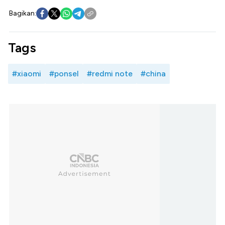
Bagikan:
Tags
#xiaomi
#ponsel
#redmi note
#china