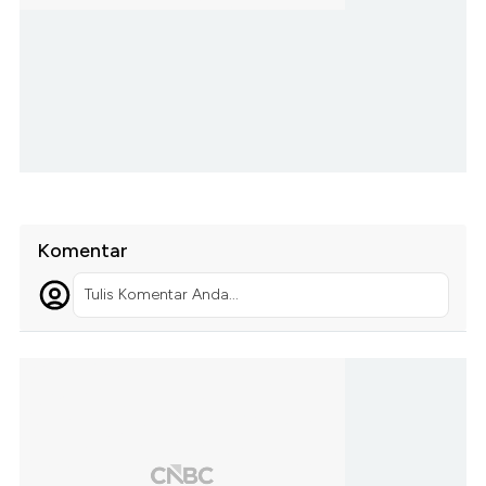
Komentar
Tulis Komentar Anda...