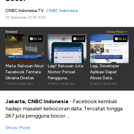
CNBC Indonesia TV,
CNBC Indonesia
25 December 2019 17:50
Related
Show More
00:54
01:07
00:43
Meta: Ratusan Akun
Lagi! Ratusan Juta
Lagi, Developer
Facebook Tentara
Nomor Ponsel
Aplikasi Dapat
Ukraina Diretas
Pengguna
Akses Data
4 tahun yang lalu
Facebook Bocor
6 tahun yang lalu
Pengguna
6 tahun yang lalu
Facebook
Jakarta, CNBC Indonesia
- Facebook kembali
hadapi masalah kebocoran data. Tercatat hingga
267 juta pengguna bocor ...
Show More