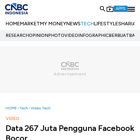
APPS
HOME
MARKET
MY MONEY
NEWS
TECH
LIFESTYLE
SHARIA
E
RESEARCH
OPINION
PHOTO
VIDEO
INFOGRAPHIC
BERBUATBAIK.
HOME
Tech
Video Tech
VIDEO
Data 267 Juta Pengguna Facebook
Bocor