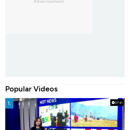
Popular Videos
1.
07:41