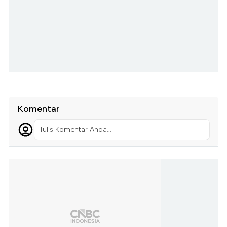
Komentar
Tulis Komentar Anda...