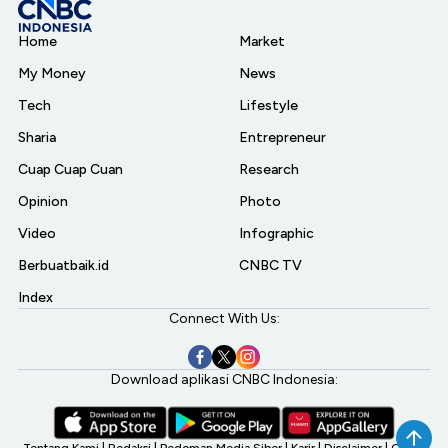
Home
Market
My Money
News
Tech
Lifestyle
Sharia
Entrepreneur
Cuap Cuap Cuan
Research
Opinion
Photo
Video
Infographic
Berbuatbaik.id
CNBC TV
Index
Connect With Us:
Download aplikasi CNBC Indonesia:
Tentang Kami
|
Redaksi
|
Pedoman Media Siber
|
Karir
|
Disclaimer
|
CNBC