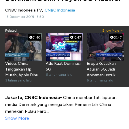
CNBC Indonesia TV,
CNBC Indonesia
13 December 2019 13:50
Related
Show More
01:40
10:47
00:47
Video: China
Adu Kuat Dominasi
Eropa Ketatkan
Tinggalkan Hp
5G
Aturan 5G, Jadi
Murah, Apple Dibuat
6 tahun yang lalu
Ancaman untuk
Was-was!
3 tahun yang lalu
China?
6 tahun yang lalu
Jakarta, CNBC Indonesia-
China membantah laporan
media Denmark yang mengatakan Pemerintah China
menekan Pulau Faro...
Show More