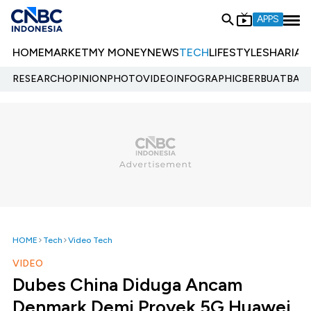
APPS
HOME
MARKET
MY MONEY
NEWS
TECH
LIFESTYLE
SHARIA
E
RESEARCH
OPINION
PHOTO
VIDEO
INFOGRAPHIC
BERBUATBAIK.
HOME
Tech
Video Tech
VIDEO
Dubes China Diduga Ancam
Denmark Demi Proyek 5G Huawei