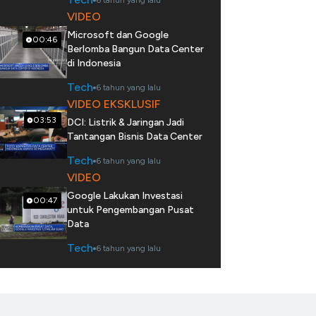
6 tahun yang lalu
VIDEO
Microsoft dan Google
00:46
Berlomba Bangun Data Center
di Indonesia
Tech
6 tahun yang lalu
VIDEO EKSKLUSIF
03:53
DCI: Listrik & Jaringan Jadi
Tantangan Bisnis Data Center
Tech
6 tahun yang lalu
VIDEO
Google Lakukan Investasi
00:47
untuk Pengembangan Pusat
Data
Tech
6 tahun yang lalu