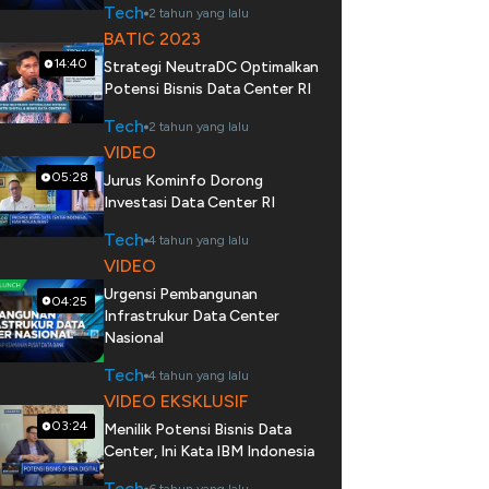
Tech
2 tahun yang lalu
BATIC 2023
14:40
Strategi NeutraDC Optimalkan
Potensi Bisnis Data Center RI
Tech
2 tahun yang lalu
VIDEO
05:28
Jurus Kominfo Dorong
Investasi Data Center RI
Tech
4 tahun yang lalu
VIDEO
Urgensi Pembangunan
04:25
Infrastrukur Data Center
Nasional
Tech
4 tahun yang lalu
VIDEO EKSKLUSIF
03:24
Menilik Potensi Bisnis Data
Center, Ini Kata IBM Indonesia
Tech