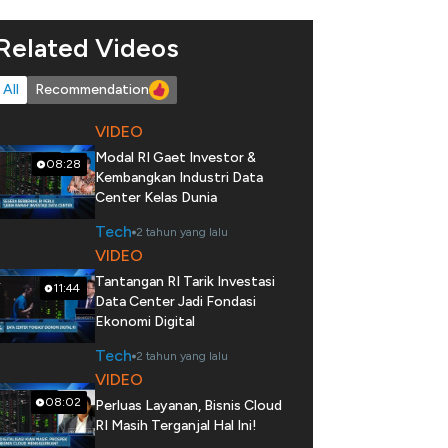
Related Videos
All
Recommendation
VIDEO
Modal RI Gaet Investor &
08:28
Kembangkan Industri Data
Center Kelas Dunia
Tech
2 tahun yang lalu
VIDEO
Tantangan RI Tarik Investasi
11:44
Data Center Jadi Fondasi
Ekonomi Digital
Tech
2 tahun yang lalu
VIDEO
08:02
Perluas Layanan, Bisnis Cloud
RI Masih Terganjal Hal Ini!