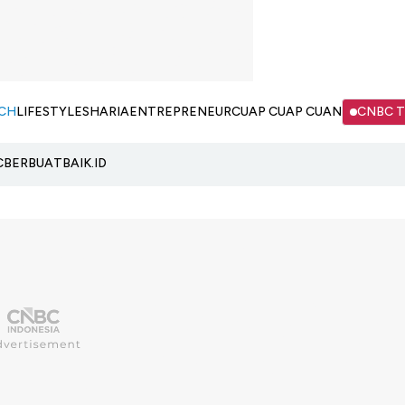
CH
LIFESTYLE
SHARIA
ENTREPRENEUR
CUAP CUAP CUAN
CNBC 
C
BERBUATBAIK.ID