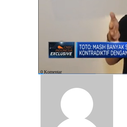
Mercy Andrea dengan CEO Data Center Indo
(Jum'at, 22/11/2019).
Bagikan:
#data center
#data center indonesia