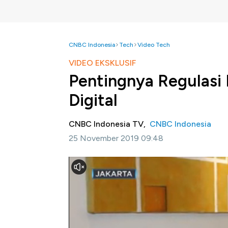
CNBC Indonesia
Tech
Video Tech
VIDEO EKSKLUSIF
Pentingnya Regulasi
Digital
CNBC Indonesia TV,
CNBC Indonesia
25 November 2019 09:48
Jakarta, CNBC Indonesia-
CEO Data Cente
regulasi terkait data center harus dapat m
itu Toto juga menilai bijak jika data center 
Lalu seperti apa DCI memandang perkembang