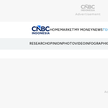
HOME
MARKET
MY MONEY
NEWS
TE
RESEARCH
OPINION
PHOTO
VIDEO
INFOGRAPHI