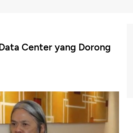
 Data Center yang Dorong
r Indonesia, Toto Sugiri menyebutkan penting bahwa
endorong perkembangan digital ekonomi Indonesia, selain
tetap dibangun di dalam negeri.
an industri data center? Selengkapnya simak dialog