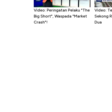
Video: Peringatan Pelaku "The
Video: T
Big Short", Waspada "Market
Sekong R
Crash"!
Dua